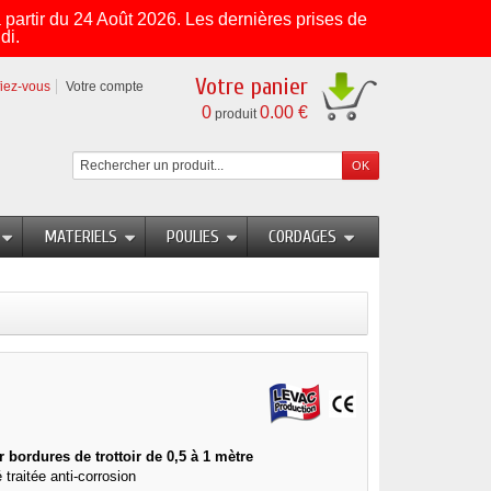
partir du 24 Août 2026. Les dernières prises de
di.
Votre panier
fiez-vous
Votre compte
0
0.00 €
produit
MATERIELS
POULIES
CORDAGES
bordures de trottoir de 0,5 à 1 mètre
 traitée anti-corrosion