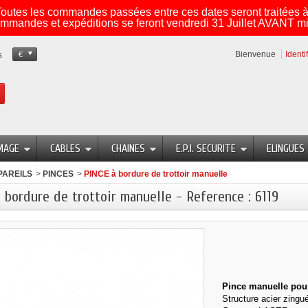
utes les commandes passées entre ces dates seront traitées à 
mmandes et expéditions se feront vendredi 31 Juillet AVANT mi
Bienvenue
Identi
s
€
MAGE
CABLES
CHAINES
E.P.I. SECURITE
ELINGUES
PAREILS
>
PINCES
>
PINCE à bordure de trottoir manuelle
 bordure de trottoir manuelle - Reference : 6119
Pince manuelle pour 
Structure acier zingué