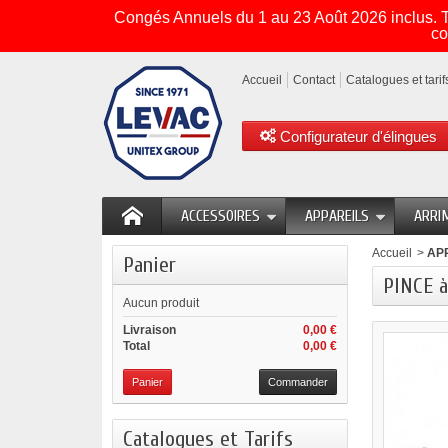
Congés Annuels du 1 au 23 Août 2026 inclus. To
co
Accueil
Contact
Catalogues et tarif
Configurateur d'élingues
ACCESSOIRES
APPAREILS
ARRI
Accueil
>
AP
Panier
PINCE à
Aucun produit
Livraison
0,00 €
Total
0,00 €
Panier
Commander
Catalogues et Tarifs