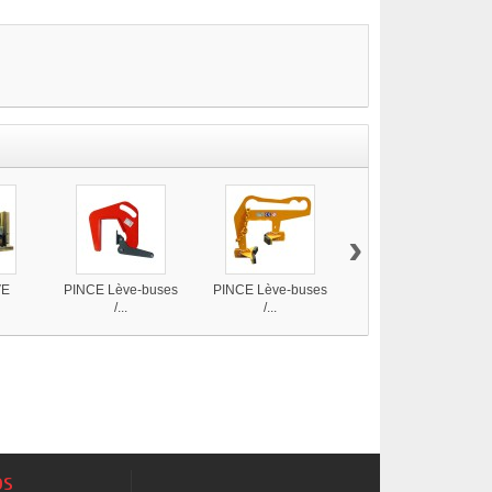
›
VE
PINCE Lève-buses
PINCE Lève-buses
PINCE lève-tuyaux
/...
/...
os