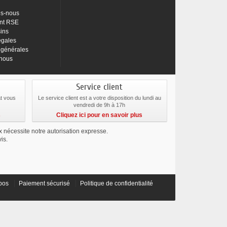
s-nous
nt RSE
ins
égales
 générales
-nous
Service client
at vous
Le service client est a votre disposition du lundi au
vendredi de 9h à 17h
s
Cliquez ici pour en savoir plus
ix nécessite notre autorisation expresse.
is.
pos
Paiement sécurisé
Politique de confidentialité
préférences pour contrôler la manière dont vos informations sont manipulées.