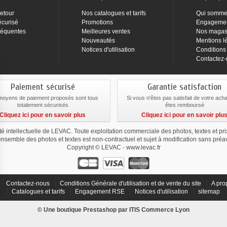
Retour
Nos catalogues et tarifs
Qui somme
écurisé
Promotions
Engageme
réquentes
Meilleures ventes
Nos magas
Nouveautés
Mentions l
Notices d'utilisation
Conditions
Contactez
Paiement sécurisé
Garantie satisfaction
moyens de paiement proposés sont tous
Si vous n'êtes pas satisfait de votre ach
totalement sécurisés
êtes remboursé
Cliquez ici pour en savoir plus
Cliquez ici pour en savoir plu
été intellectuelle de LEVAC. Toute exploitation commerciale des photos, textes et pr
ensemble des photos et textes est non-contractuel et sujet à modification sans préav
Copyright © LEVAC - www.levac.fr
Contactez-nous
Conditions Générale d'utilisation et de vente du site
A pro
Catalogues et tarifs
Engagement RSE
Notices d'utilisation
sitemap
ialité, en garantissant la conformité avec les réglementations. Personnalisez vos 
© Une boutique Prestashop par
ITIS Commerce
Lyon