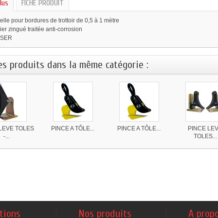
lus
FICHE PRODUIT
lle pour bordures de trottoir de 0,5 à 1 mètre
ier zingué traitée anti-corrosion
ASER
es produits dans la même catégorie :
LEVE TOLES
PINCE A TÔLE...
PINCE A TÔLE...
PINCE LE
-...
TOLES...
tions
Nos produits
A prop