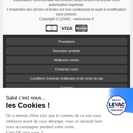
exploitation commerciale des photos, textes et prix nécessite notre
autorisation expresse.
L'ensemble des photos et textes est non-contractuel et sujet à modification
sans préavis.
Copyright © LEVAC - www.levac.fr
Promotions
Nouveaux produits
Meilleures ventes
Contactez-nous
Conditions Générale d'utilisation et de vente du site
A propos
Salut c'est nous...
Paiement sécurisé
les Cookies !
Politique de confidentialité
On a attendu d'être sûrs que le contenu de ce site vous
Catalogues et tarifs
intéresse avant de vous déranger, mais on aimerait bien
Engagement RSE
vous accompagner pendant votre visite...
C'est OK pour vous ?