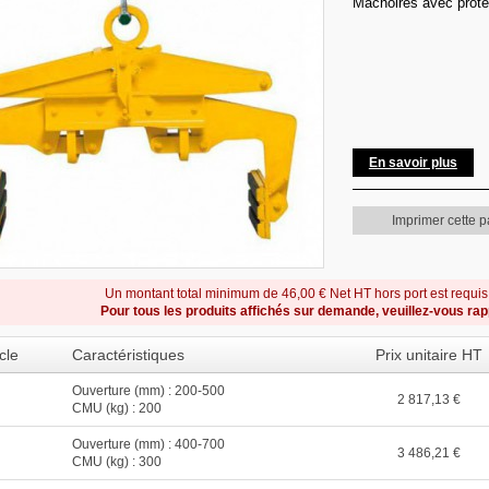
Mâchoires avec prote
En savoir plus
Imprimer cette 
Un montant total minimum de 46,00 € Net HT hors port est requi
Pour tous les produits affichés sur demande, veuillez-vous ra
cle
Caractéristiques
Prix unitaire HT
Ouverture (mm) : 200-500
2 817,13 €
CMU (kg) : 200
Ouverture (mm) : 400-700
3 486,21 €
CMU (kg) : 300