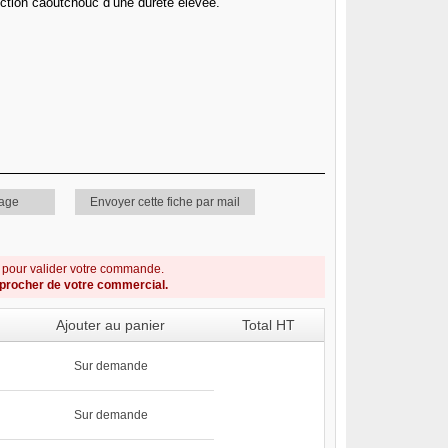
ction caoutchouc d’une dureté élevée.
page
Envoyer cette fiche par mail
s pour valider votre commande.
pprocher de votre commercial.
Ajouter au panier
Total HT
Sur demande
Sur demande