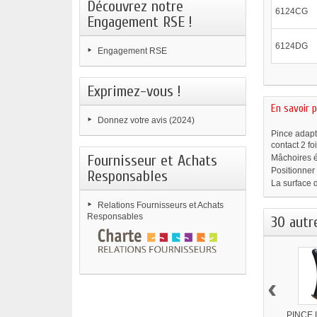
Découvrez notre
6124CG
Engagement RSE !
6124DG
Engagement RSE
Exprimez-vous !
En savoir p
Donnez votre avis (2024)
Pince adapt
contact 2 fo
Fournisseur et Achats
Mâchoires é
Positionner 
Responsables
La surface d
Relations Fournisseurs et Achats
Responsables
30 autr
‹
PINCE 