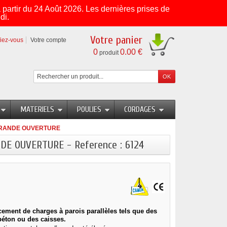
partir du 24 Août 2026. Les dernières prises de
di.
Votre panier
fiez-vous
Votre compte
0
0.00 €
produit
MATERIELS
POULIES
CORDAGES
 - GRANDE OUVERTURE
ANDE OUVERTURE - Reference : 6124
cement de charges à parois parallèles tels que des
béton ou des caisses.