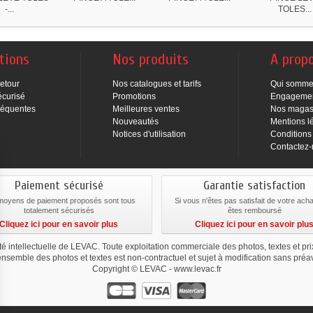
-...
TOLES...
tions
Nos produits
A prop
Retour
Nos catalogues et tarifs
Qui somme
écurisé
Promotions
Engageme
réquentes
Meilleures ventes
Nos magas
Nouveautés
Mentions l
Notices d'utilisation
Conditions
Contactez
Paiement sécurisé
Garantie satisfaction
moyens de paiement proposés sont tous
Si vous n'êtes pas satisfait de votre ach
totalement sécurisés
êtes remboursé
Cliquez ici pour en savoir plus
Cliquez ici pour en savoir plu
été intellectuelle de LEVAC. Toute exploitation commerciale des photos, textes et pr
ensemble des photos et textes est non-contractuel et sujet à modification sans préav
Copyright © LEVAC - www.levac.fr