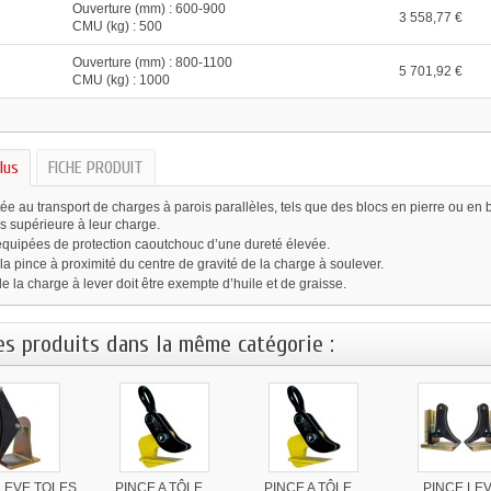
Ouverture (mm) : 600-900
3 558,77 €
CMU (kg) : 500
Ouverture (mm) : 800-1100
5 701,92 €
CMU (kg) : 1000
lus
FICHE PRODUIT
ée au transport de charges à parois parallèles, tels que des blocs en pierre ou en
is supérieure à leur charge.
quipées de protection caoutchouc d’une dureté élevée.
la pince à proximité du centre de gravité de la charge à soulever.
e la charge à lever doit être exempte d’huile et de graisse.
es produits dans la même catégorie :
LEVE TOLES
PINCE A TÔLE...
PINCE A TÔLE...
PINCE LE