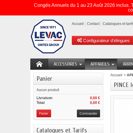
Congés Annuels du 1 au 23 Août 2026 inclus. To
co
Accueil
Contact
Catalogues et tarif
Configurateur d'élingues
ACCESSOIRES
APPAREILS
ARRI
Accueil
>
AP
Panier
PINCE l
Aucun produit
Livraison
0,00 €
Total
0,00 €
Panier
Commander
Catalogues et Tarifs