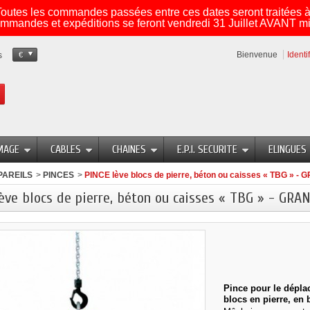
utes les commandes passées entre ces dates seront traitées à 
mmandes et expéditions se feront vendredi 31 Juillet AVANT mi
Bienvenue
Identi
s
€
MAGE
CABLES
CHAINES
E.P.I. SECURITE
ELINGUES
PAREILS
>
PINCES
>
PINCE lève blocs de pierre, béton ou caisses « TBG »
ève blocs de pierre, béton ou caisses « TBG » - GR
Pince pour le dépla
blocs en pierre, en 