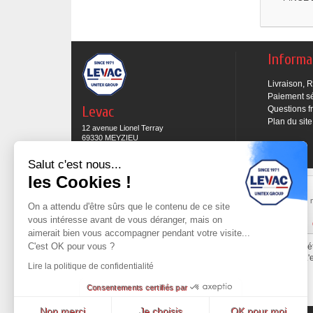
Informa
Livraison, 
Paiement s
Levac
Questions f
Plan du site
12 avenue Lionel Terray
69330 MEYZIEU
04 78 69 15 05
Salut c'est nous...
les Cookies !
Expédition sous 48H
Commande preparée et mise en expédition sous
Les 
On a attendu d'être sûrs que le contenu de ce site
48h sous réserve des produits en stock.
vous intéresse avant de vous déranger, mais on
Cliquez ici pour en savoir plus
aimerait bien vous accompagner pendant votre visite...
C'est OK pour vous ?
Tout le contenu de ce site est la propri
L'
Lire la politique de confidentialité
Consentements certifiés par
Non merci
Je choisis
OK pour moi