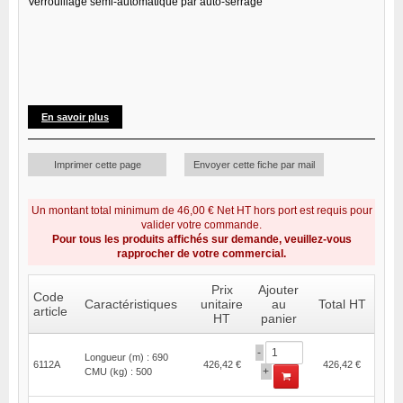
Verrouillage semi-automatique par auto-serrage
En savoir plus
Imprimer cette page
Envoyer cette fiche par mail
Un montant total minimum de 46,00 € Net HT hors port est requis pour
valider votre commande.
Pour tous les produits affichés sur demande, veuillez-vous
rapprocher de votre commercial.
Prix
Ajouter
Code
Caractéristiques
unitaire
au
Total HT
article
HT
panier
-
Longueur (m) : 690
6112A
426,42 €
426,42 €
+
CMU (kg) : 500