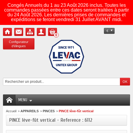
Congés Annuels du 1 au 23 Août 2026 inclus. Toutes les
commandes passées entre ces dates seront traitées à partir
du 24 Août 2026. Les dernières prises de commandes et
expéditions se feront vendredi 31 Juillet AVANT midi.
€
0
Configurateur
d'élingues
MENU
Accueil
>
APPAREILS
>
PINCES
>
PINCE lève-fût vertical
PINCE lève-fût vertical - Reference : 6112