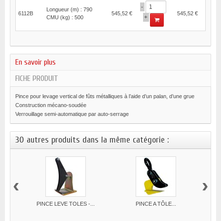
-
Longueur (m) : 790
6112B
545,52 €
545,52 €
+
CMU (kg) : 500
En savoir plus
FICHE PRODUIT
Pince pour levage vertical de fûts métalliques à l’aide d’un palan, d’une grue
Construction mécano-soudée
Verrouillage semi-automatique par auto-serrage
30 autres produits dans la même catégorie :
‹
›
PINCE LEVE TOLES -...
PINCE A TÔLE...