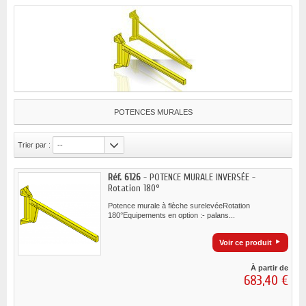
POTENCES MURALES
Trier par :
--
Réf. 6126
- POTENCE MURALE INVERSÉE -
Rotation 180°
Potence murale à flèche surelevéeRotation
180°Equipements en option :- palans...
Voir ce produit
À partir de
683,40 €