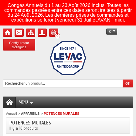
Congés Annuels du 1 au 23 Août 2026 inclus. Toutes les
commandes passées entre ces dates seront traitées à partir
du 24 Août 2026. Les dernières prises de commandes et
expéditions se feront vendredi 31 Juillet AVANT midi.
€
0
Configurateur
d'élingues
MENU
Accueil
>
APPAREILS
>
POTENCES MURALES
POTENCES MURALES
Il y a 10 produits