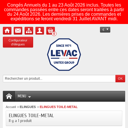
Congés Annuels du 1 au 23 Août 2026 inclus. Toutes les
commandes passées entre ces dates seront traitées à partir
du 24 Août 2026. Les dernières prises de commandes et
expéditions se feront vendredi 31 Juillet AVANT midi.
€
0
Configurateur
d'élingues
MENU
Accueil
>
ELINGUES
>
ELINGUES TOILE-METAL
ELINGUES TOILE-METAL
Il y a 1 produit