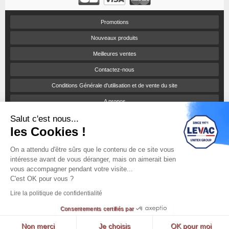
Promotions
Nouveaux produits
Meilleures ventes
Contactez-nous
Conditions Générale d'utilisation et de vente du site
A propos
Salut c'est nous...
Paiement sécurisé
les Cookies !
Politique de confidentialité
On a attendu d'être sûrs que le contenu de ce site vous
Catalogues et tarifs
intéresse avant de vous déranger, mais on aimerait bien
Engagement RSE
vous accompagner pendant votre visite...
C'est OK pour vous ?
Notices d'utilisation
Lire la politique de confidentialité
sitemap
Consentements certifiés par
© Une boutique Prestashop par
ITIS Commerce
Lyon
Non merci
Je choisis
OK pour moi