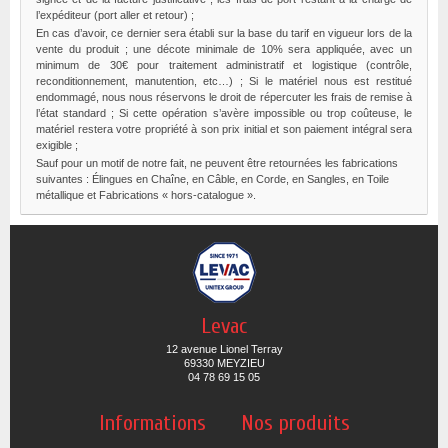
l’expéditeur (port aller et retour) ;
En cas d’avoir, ce dernier sera établi sur la base du tarif en vigueur lors de la
vente du produit ; une décote minimale de 10% sera appliquée, avec un
minimum de 30€ pour traitement administratif et logistique (contrôle,
reconditionnement, manutention, etc…) ; Si le matériel nous est restitué
endommagé, nous nous réservons le droit de répercuter les frais de remise à
l’état standard ; Si cette opération s’avère impossible ou trop coûteuse, le
matériel restera votre propriété à son prix initial et son paiement intégral sera
exigible ;
Sauf pour un motif de notre fait, ne peuvent être retournées les fabrications
suivantes : Élingues en Chaîne, en Câble, en Corde, en Sangles, en Toile
métallique et Fabrications « hors-catalogue ».
Levac
12 avenue Lionel Terray
69330 MEYZIEU
04 78 69 15 05
Informations
Nos produits