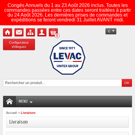
Congés Annuels du 1 au 23 Août 2026 inclus. Toutes les
commandes passées entre ces dates seront traitées à partir
du 24 Août 2026. Les dernières prises de commandes et
expéditions se feront vendredi 31 Juillet AVANT midi.
€
0
Configurateur
d'élingues
MENU
Accueil
>
Livraison
Livraison