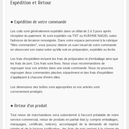
Expédition et Retour
● Expédition de votre commande
Les colis sont généralement expédiés dans un délai de 2 à 3 jours après
réception du paiement. Ils sont expédiés via TNT ou KUEHNE NAGEL selon
l'adresse de livraison renseignée. Dans votre espace personnel à la rubrique
"Mes commandes", vous pouvez obtenir un suivi visuel de votre commande
en observant son statut selon qu'elle soit en préparation, expédiée ou livrée.
Les frais d'expédition incluent les frais de préparation et d'emballage ainsi que
les frais de port. Ces frais sont fixes. Nous vous recommandons de
regrouper tous vos articles dans une seule commande. Nous ne pouvons
regrouper deux commandes placées séparément et des frais d'expédition
s'appliquent à chacune d'entre elles.
Les dimensions des boîtes sont appropriées et vos articles sont
correctement protégés.
● Retour d'un produit
Tout retour de marchandises sera subordonné à l’accord préalable de notre
service commercial, retour de produits en parfait état (y compris emballages,
marquages, certificats, notices), accompagné de la demande de reprise
signée et de la facture justificative ; les frais de port restant à la charge de