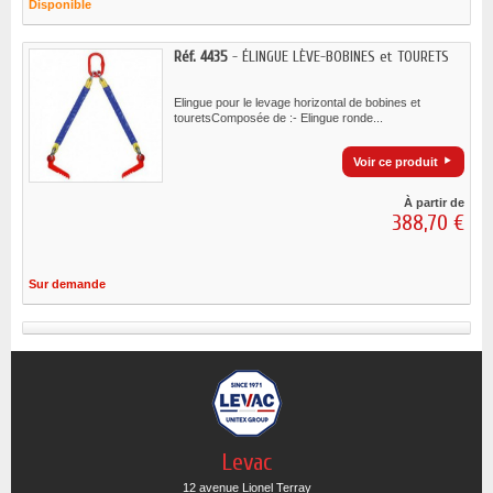
Disponible
Réf. 4435
- ÉLINGUE LÈVE-BOBINES et TOURETS
Elingue pour le levage horizontal de bobines et
touretsComposée de :- Elingue ronde...
Voir ce produit
À partir de
388,70 €
Sur demande
Levac
12 avenue Lionel Terray