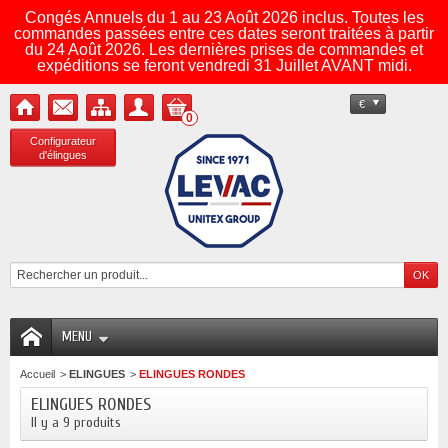
Congés Annuels du 1 au 23 Août 2026 inclus. Toutes les
commandes passées entre ces dates seront traitées à partir
du 24 Août 2026. Les dernières prises de commandes et
expéditions se feront vendredi 31 Juillet AVANT midi.
€
0
Configurateur
d'élingues
MENU
Accueil
>
ELINGUES
>
ELINGUES RONDES
ELINGUES RONDES
Il y a 9 produits