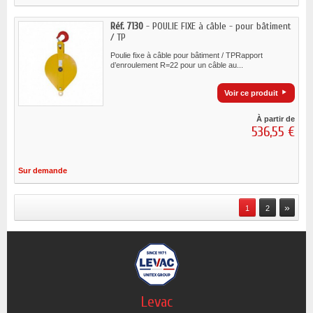
Réf. 7130
- POULIE FIXE à câble - pour bâtiment
/ TP
Poulie fixe à câble pour bâtiment / TPRapport
d’enroulement R=22 pour un câble au...
Voir ce produit
À partir de
536,55 €
Sur demande
»
1
2
Levac