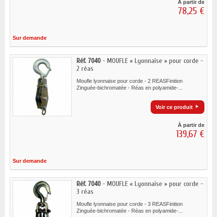
À partir de
78,25 €
Sur demande
Réf. 7040
- MOUFLE « Lyonnaise » pour corde -
2 réas
Moufle lyonnaise pour corde - 2 REASFinition
Zinguée-bichromatée - Réas en polyamide-...
Voir ce produit
À partir de
139,67 €
Sur demande
Réf. 7040
- MOUFLE « Lyonnaise » pour corde -
3 réas
Moufle lyonnaise pour corde - 3 REASFinition
Zinguée-bichromatée - Réas en polyamide-...