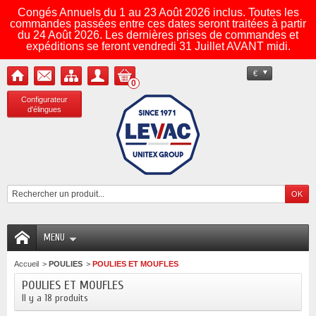
Congés Annuels du 1 au 23 Août 2026 inclus. Toutes les
commandes passées entre ces dates seront traitées à partir
du 24 Août 2026. Les dernières prises de commandes et
expéditions se feront vendredi 31 Juillet AVANT midi.
€
0
Configurateur
d'élingues
MENU
Accueil
>
POULIES
>
POULIES ET MOUFLES
POULIES ET MOUFLES
Il y a 18 produits