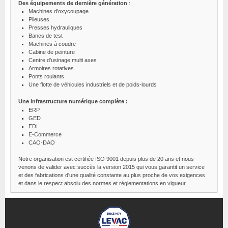
Des équipements de dernière génération
:
Machines d'oxycoupage
Plieuses
Presses hydrauliques
Bancs de test
Machines à coudre
Cabine de peinture
Centre d'usinage multi axes
Armoires rotatives
Ponts roulants
Une flotte de véhicules industriels et de poids-lourds
Une infrastructure numérique complète :
ERP
GED
EDI
E-Commerce
CAO-DAO
Notre organisation est certifiée ISO 9001 depuis plus de 20 ans et nous
venons de valider avec succès la version 2015 qui vous garantit un service
et des fabrications d'une qualité constante au plus proche de vos exigences
et dans le respect absolu des normes et réglementations en vigueur.