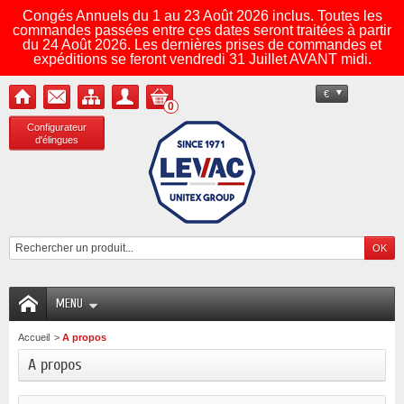
Congés Annuels du 1 au 23 Août 2026 inclus. Toutes les
commandes passées entre ces dates seront traitées à partir
du 24 Août 2026. Les dernières prises de commandes et
expéditions se feront vendredi 31 Juillet AVANT midi.
€
0
Configurateur
d'élingues
MENU
Accueil
>
A propos
A propos