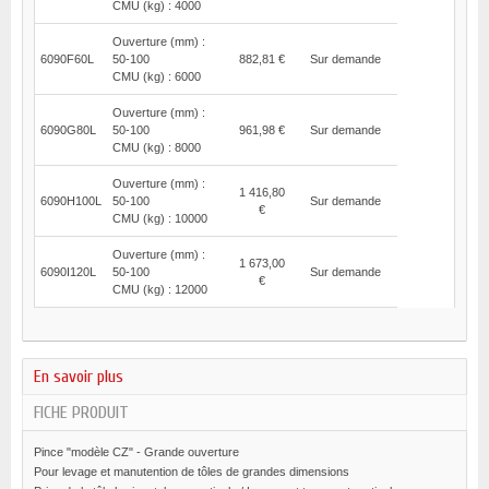
CMU (kg) : 4000
Ouverture (mm) :
6090F60L
50-100
882,81 €
Sur demande
CMU (kg) : 6000
Ouverture (mm) :
6090G80L
50-100
961,98 €
Sur demande
CMU (kg) : 8000
Ouverture (mm) :
1 416,80
6090H100L
50-100
Sur demande
€
CMU (kg) : 10000
Ouverture (mm) :
1 673,00
6090I120L
50-100
Sur demande
€
CMU (kg) : 12000
En savoir plus
FICHE PRODUIT
Pince "modèle CZ" - Grande ouverture
Pour levage et manutention de tôles de grandes dimensions