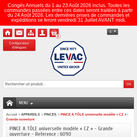
Congés Annuels du 1 au 23 Août 2026 inclus. Toutes les
commandes passées entre ces dates seront traitées à partir
du 24 Août 2026. Les dernières prises de commandes et
expéditions se feront vendredi 31 Juillet AVANT midi.
€
0
Configurateur
d'élingues
MENU
Accueil
>
APPAREILS
>
PINCES
>
PINCE A TÔLE universelle modèle « CZ » -
Grande ouverture
PINCE A TÔLE universelle modèle « CZ » - Grande
ouverture - Reference : 6090