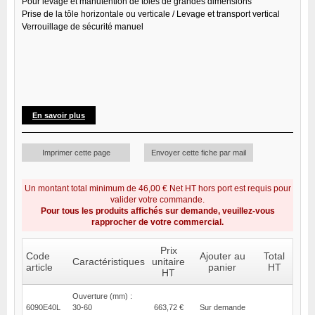
Pour levage et manutention de tôles de grandes dimensions
Prise de la tôle horizontale ou verticale / Levage et transport vertical
Verrouillage de sécurité manuel
En savoir plus
Imprimer cette page
Envoyer cette fiche par mail
Un montant total minimum de 46,00 € Net HT hors port est requis pour
valider votre commande.
Pour tous les produits affichés sur demande, veuillez-vous
rapprocher de votre commercial.
Prix
Code
Ajouter au
Total
Caractéristiques
unitaire
article
panier
HT
HT
Ouverture (mm) :
6090E40L
30-60
663,72 €
Sur demande