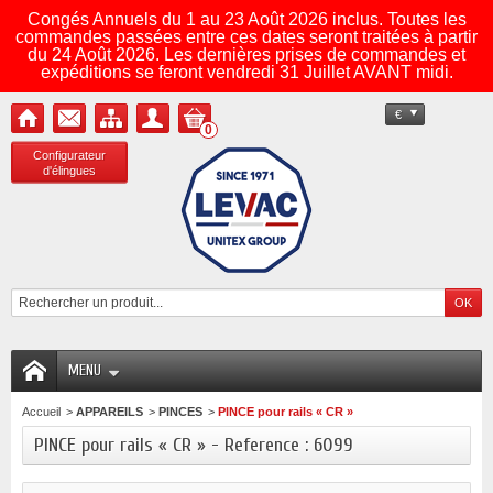
Congés Annuels du 1 au 23 Août 2026 inclus. Toutes les
commandes passées entre ces dates seront traitées à partir
du 24 Août 2026. Les dernières prises de commandes et
expéditions se feront vendredi 31 Juillet AVANT midi.
€
0
Configurateur
d'élingues
MENU
Accueil
>
APPAREILS
>
PINCES
>
PINCE pour rails « CR »
PINCE pour rails « CR » - Reference : 6099