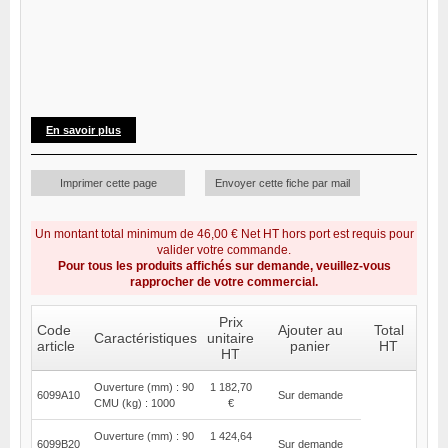
En savoir plus
Imprimer cette page
Envoyer cette fiche par mail
Un montant total minimum de 46,00 € Net HT hors port est requis pour
valider votre commande.
Pour tous les produits affichés sur demande, veuillez-vous
rapprocher de votre commercial.
Prix
Code
Ajouter au
Total
Caractéristiques
unitaire
article
panier
HT
HT
Ouverture (mm) : 90
1 182,70
6099A10
Sur demande
CMU (kg) : 1000
€
Ouverture (mm) : 90
1 424,64
6099B20
Sur demande