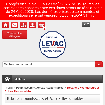
Congés Annuels du 1 au 23 Août 2026 inclus. Toutes les
commandes passées entre ces dates seront traitées à partir
du 24 Août 2026. Les dernières prises de commandes et
expéditions se feront vendredi 31 Juillet AVANT midi.
€
0
Configurateur
d'élingues
MENU
Accueil
>
Fournisseurs et Achats Responsables
>
Relations Fournisseurs et
Achats Responsables
Relations Fournisseurs et Achats Responsables