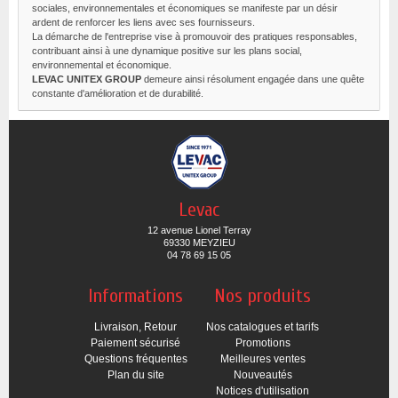
sociales, environnementales et économiques se manifeste par un désir
ardent de renforcer les liens avec ses fournisseurs.
La démarche de l'entreprise vise à promouvoir des pratiques responsables,
contribuant ainsi à une dynamique positive sur les plans social,
environnemental et économique.
LEVAC UNITEX GROUP
demeure ainsi résolument engagée dans une quête
constante d'amélioration et de durabilité.
Levac
12 avenue Lionel Terray
69330 MEYZIEU
04 78 69 15 05
Informations
Nos produits
Livraison, Retour
Nos catalogues et tarifs
Paiement sécurisé
Promotions
Questions fréquentes
Meilleures ventes
Plan du site
Nouveautés
Notices d'utilisation