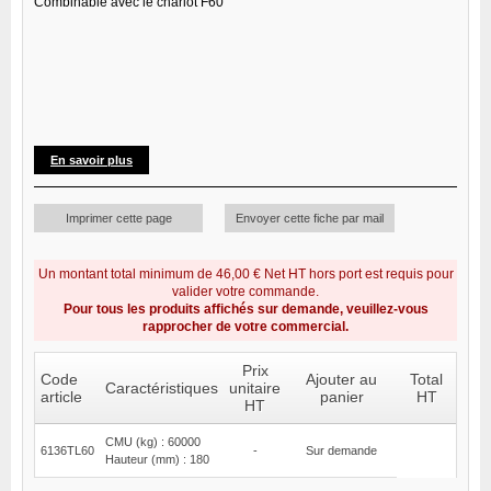
Combinable avec le chariot F60
En savoir plus
Imprimer cette page
Envoyer cette fiche par mail
Un montant total minimum de 46,00 € Net HT hors port est requis pour
valider votre commande.
Pour tous les produits affichés sur demande, veuillez-vous
rapprocher de votre commercial.
Prix
Code
Ajouter au
Total
Caractéristiques
unitaire
article
panier
HT
HT
CMU (kg) : 60000
6136TL60
-
Sur demande
Hauteur (mm) : 180