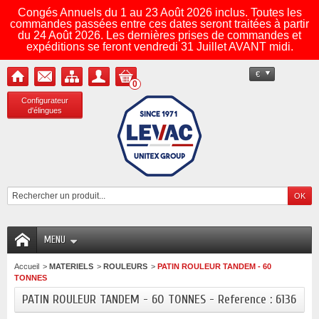
Congés Annuels du 1 au 23 Août 2026 inclus. Toutes les
commandes passées entre ces dates seront traitées à partir
du 24 Août 2026. Les dernières prises de commandes et
expéditions se feront vendredi 31 Juillet AVANT midi.
€
0
Configurateur
d'élingues
MENU
Accueil
>
MATERIELS
>
ROULEURS
>
PATIN ROULEUR TANDEM - 60
TONNES
PATIN ROULEUR TANDEM - 60 TONNES - Reference : 6136