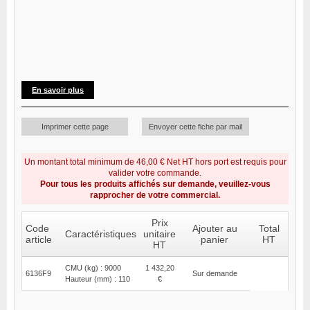
En savoir plus
Imprimer cette page
Envoyer cette fiche par mail
Un montant total minimum de 46,00 € Net HT hors port est requis pour
valider votre commande.
Pour tous les produits affichés sur demande, veuillez-vous
rapprocher de votre commercial.
Prix
Code
Ajouter au
Total
Caractéristiques
unitaire
article
panier
HT
HT
CMU (kg) : 9000
1 432,20
6136F9
Sur demande
Hauteur (mm) : 110
€