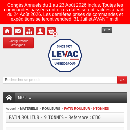
Congés Annuels du 1 au 23 Août 2026 inclus. Toutes les
commandes passées entre ces dates seront traitées à partir
du 24 Août 2026. Les dernières prises de commandes et
expéditions se feront vendredi 31 Juillet AVANT midi.
€
0
Configurateur
d'élingues
MENU
Accueil
>
MATERIELS
>
ROULEURS
>
PATIN ROULEUR - 9 TONNES
PATIN ROULEUR - 9 TONNES - Reference : 6136