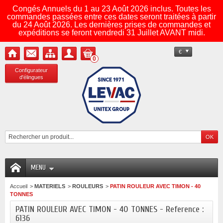
Congés Annuels du 1 au 23 Août 2026 inclus. Toutes les
commandes passées entre ces dates seront traitées à partir
du 24 Août 2026. Les dernières prises de commandes et
expéditions se feront vendredi 31 Juillet AVANT midi.
€
0
Configurateur
d'élingues
MENU
Accueil
>
MATERIELS
>
ROULEURS
>
PATIN ROULEUR AVEC TIMON - 40
TONNES
PATIN ROULEUR AVEC TIMON - 40 TONNES - Reference :
6136