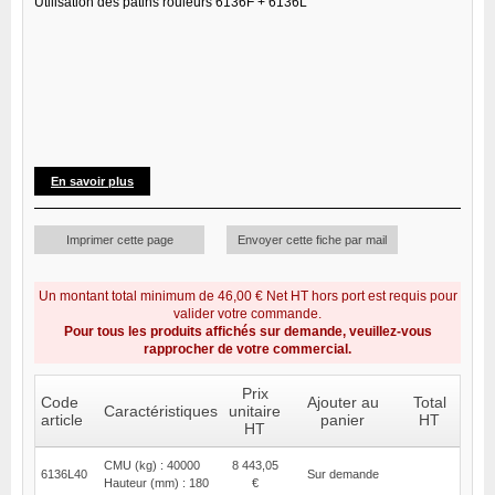
Utilisation des patins rouleurs 6136F + 6136L
En savoir plus
Imprimer cette page
Envoyer cette fiche par mail
Un montant total minimum de 46,00 € Net HT hors port est requis pour
valider votre commande.
Pour tous les produits affichés sur demande, veuillez-vous
rapprocher de votre commercial.
Prix
Code
Ajouter au
Total
Caractéristiques
unitaire
article
panier
HT
HT
CMU (kg) : 40000
8 443,05
6136L40
Sur demande
Hauteur (mm) : 180
€