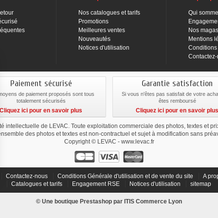
Retour
Nos catalogues et tarifs
Qui somme
écurisé
Promotions
Engageme
réquentes
Meilleures ventes
Nos magas
Nouveautés
Mentions l
Notices d'utilisation
Conditions
Contactez
Paiement sécurisé
Garantie satisfaction
moyens de paiement proposés sont tous
Si vous n'êtes pas satisfait de votre ach
totalement sécurisés
êtes remboursé
Cliquez ici pour en savoir plus
Cliquez ici pour en savoir plu
été intellectuelle de LEVAC. Toute exploitation commerciale des photos, textes et pr
ensemble des photos et textes est non-contractuel et sujet à modification sans préav
Copyright © LEVAC - www.levac.fr
Contactez-nous
Conditions Générale d'utilisation et de vente du site
A pro
Catalogues et tarifs
Engagement RSE
Notices d'utilisation
sitemap
ialité, en garantissant la conformité avec les réglementations. Personnalisez vos 
© Une boutique Prestashop par
ITIS Commerce
Lyon