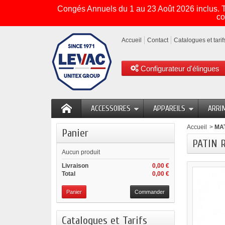
Congés Annuels du 1 au 23 Août 2026 inclus. To
co
Accueil
Contact
Catalogues et tarif
Configurateur d'élingues
ACCESSOIRES
APPAREILS
ARRI
Accueil
>
MA
Panier
PATIN 
Aucun produit
Livraison
0,00 €
Total
0,00 €
Panier
Commander
Catalogues et Tarifs