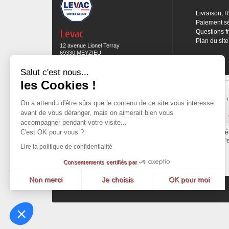
Livraison, 
Paiement s
Levac
Questions f
Plan du site
12 avenue Lionel Terray
69330 MEYZIEU
04 78 69 15 05
Salut c'est nous...
les Cookies !
Expédition sous 48H
Commande preparée et mise en expédition sous
Les 
On a attendu d'être sûrs que le contenu de ce site
48h sous réserve des produits en stock.
vous intéresse avant de vous déranger, mais on
Cliquez ici pour en savoir plus
aimerait bien vous accompagner pendant votre visite...
C'est OK pour vous ?
Tout le contenu de ce site est la propri
L'
Lire la politique de confidentialité
Consentements certifiés par
Non merci
Je choisis
OK pour moi
Promotions
Nouveaux produits
Meilleures ventes
Axeptio consent
Plateforme de Gestion du Consentement : Personnalisez vos Options
Notre plateforme vous permet d'adapter et de gérer vos paramètres de confident