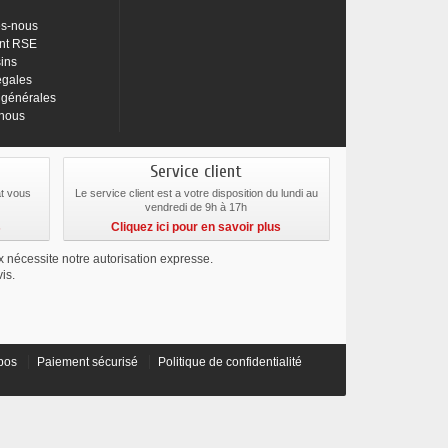
s-nous
nt RSE
ins
égales
 générales
-nous
Service client
at vous
Le service client est a votre disposition du lundi au
vendredi de 9h à 17h
s
Cliquez ici pour en savoir plus
ix nécessite notre autorisation expresse.
is.
pos
Paiement sécurisé
Politique de confidentialité
préférences pour contrôler la manière dont vos informations sont manipulées.