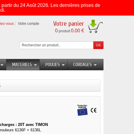
partir du 24 Août 2026. Les dernières prises de
di.
Votre panier
fiez-vous
Votre compte
0
0.00 €
produit
MATERIELS
POULIES
CORDAGES
6
s charges : 20T avec TIMON
s rouleurs 6136F + 6136L