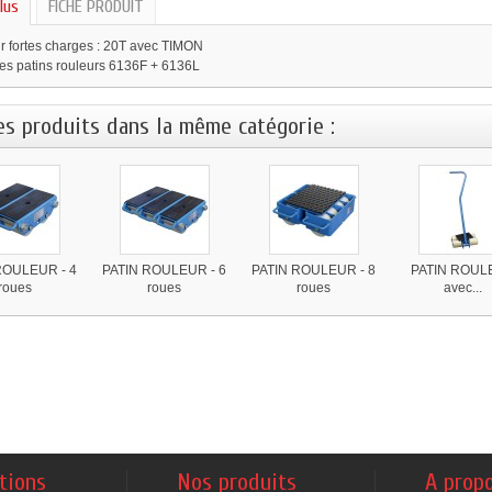
lus
FICHE PRODUIT
ur fortes charges : 20T avec TIMON
 des patins rouleurs 6136F + 6136L
es produits dans la même catégorie :
ROULEUR - 4
PATIN ROULEUR - 6
PATIN ROULEUR - 8
PATIN ROUL
roues
roues
roues
avec...
tions
Nos produits
A prop