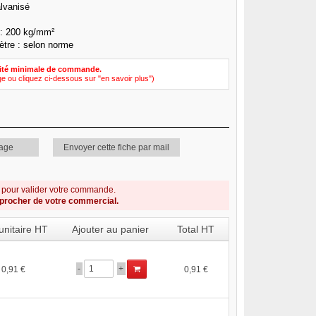
alvanisé
 : 200 kg/mm²
ètre : selon norme
ité minimale de commande.
ge ou cliquez ci-dessous sur "en savoir plus")
page
Envoyer cette fiche par mail
s pour valider votre commande.
pprocher de votre commercial.
 unitaire HT
Ajouter au panier
Total HT
-
+
0,91 €
0,91 €