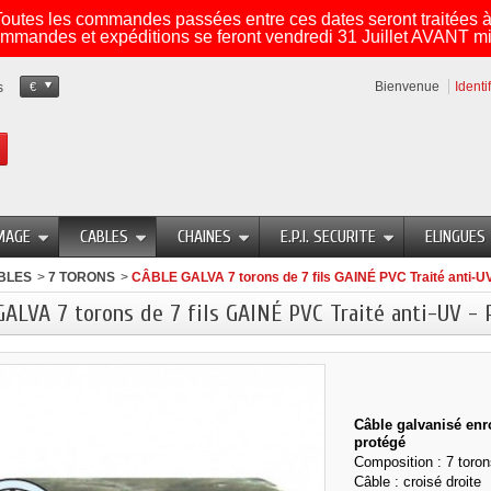
utes les commandes passées entre ces dates seront traitées à 
mmandes et expéditions se feront vendredi 31 Juillet AVANT mi
Bienvenue
Identi
s
€
MAGE
CABLES
CHAINES
E.P.I. SECURITE
ELINGUES
BLES
>
7 TORONS
>
CÂBLE GALVA 7 torons de 7 fils GAINÉ PVC Traité anti-U
ALVA 7 torons de 7 fils GAINÉ PVC Traité anti-UV - 
Câble galvanisé enr
protégé
Composition : 7 torons
Câble : croisé droite