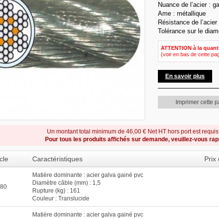
Nuance de l’acier : g
Ame : métallique
Résistance de l’acier
Tolérance sur le diam
ATTENTION à la quant
(voir en bas de cette pa
En savoir plus
Imprimer cette 
Un montant total minimum de 46,00 € Net HT hors port est requi
Pour tous les produits affichés sur demande, veuillez-vous ra
cle
Caractéristiques
Prix
Matière dominante : acier galva gainé pvc
Diamètre câble (mm) : 1,5
80
Rupture (kg) : 161
Couleur : Translucide
Matière dominante : acier galva gainé pvc