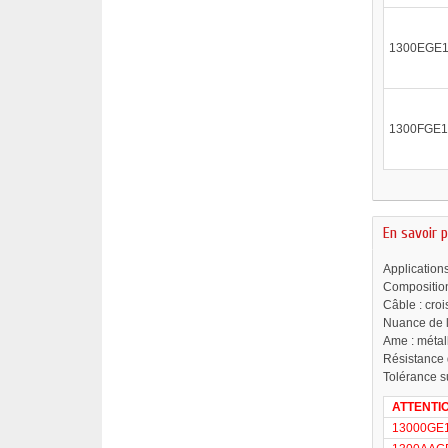
1300EGE
1300FGE
En savoir p
Application
Composition 
Câble : croi
Nuance de l
Ame : métal
Résistance 
Tolérance s
ATTENTION
13000GE1