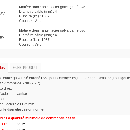
Matière dominante : acier galva gainé pvc
Diamètre câble (mm) : 4
18V
Rupture (kg) : 1037
Couleur : Vert
Matière dominante : acier galva gainé pvc
Diamètre câble (mm) : 4
18V
Rupture (kg) : 1037
Couleur : Vert
lus
FICHE PRODUIT
s : câble galvanisé enrobé PVC pour convoyeurs, haubanages, aviation, montgolfièr
: 7 torons de 7 fils (7 x 7)
sé droite
’acier : galvanisé
lique
de l’acier : 200 kg/mm²
ur le diamètre : selon norme
 ! La quantité minimale de commande est de :
80 :
25 m