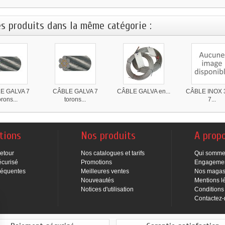
es produits dans la même catégorie :
E GALVA 7
CÂBLE GALVA 7
CÂBLE GALVA en...
CÂBLE INOX 3
orons...
torons...
7...
tions
Nos produits
A prop
Retour
Nos catalogues et tarifs
Qui somme
écurisé
Promotions
Engageme
réquentes
Meilleures ventes
Nos magas
Nouveautés
Mentions l
Notices d'utilisation
Conditions
Contactez