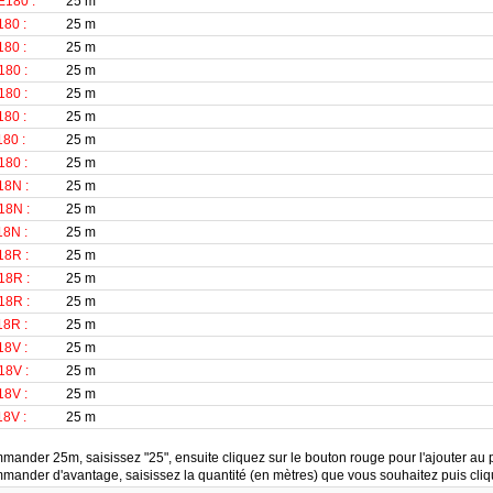
180 :
25 m
80 :
25 m
80 :
25 m
80 :
25 m
80 :
25 m
80 :
25 m
80 :
25 m
80 :
25 m
8N :
25 m
8N :
25 m
8N :
25 m
8R :
25 m
8R :
25 m
8R :
25 m
8R :
25 m
8V :
25 m
8V :
25 m
8V :
25 m
8V :
25 m
mander 25m, saisissez "25", ensuite cliquez sur le bouton rouge pour l'ajouter au 
mander d'avantage, saisissez la quantité (en mètres) que vous souhaitez puis cliqu