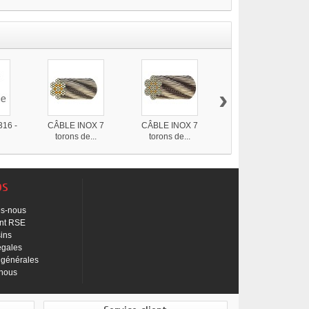
›
16 -
CÂBLE INOX 7
CÂBLE INOX 7
CÂBLE GALVA 7
torons de...
torons de...
torons...
os
s-nous
nt RSE
ins
égales
 générales
-nous