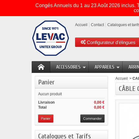
Congés Annuels du 1 au 23 Août 2026 inclus. To
co
Accueil
Contact
Catalogues et tarif
Configurateur d'élingues
ACCESSOIRES
APPAREILS
ARRI
Accueil
>
CA
Panier
CÂBLE G
Aucun produit
Livraison
0,00 €
Total
0,00 €
Panier
Commander
Catalogues et Tarifs