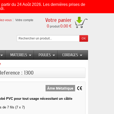
partir du 24 Août 2026. Les dernières prises de
di.
Votre panier
fiez-vous
Votre compte
0
0.00 €
produit
MATERIELS
POULIES
CORDAGES
V
Reference : 1300
obé PVC pour tout usage nécessitant un câble
 de 7 fils (7 x 7)