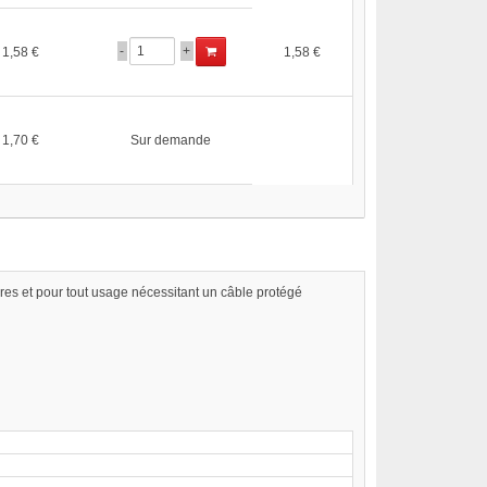
-
+
1,58 €
1,58 €
1,70 €
Sur demande
es et pour tout usage nécessitant un câble protégé