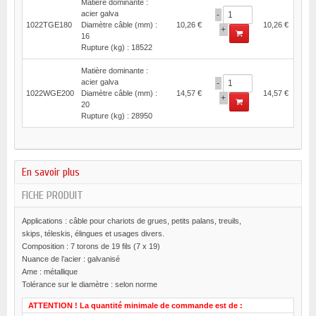
Matière dominante :
acier galva
-
1022TGE180
Diamètre câble (mm) :
10,26 €
10,26 €
+
16
Rupture (kg) : 18522
Matière dominante :
acier galva
-
1022WGE200
Diamètre câble (mm) :
14,57 €
14,57 €
+
20
Rupture (kg) : 28950
En savoir plus
FICHE PRODUIT
Applications : câble pour chariots de grues, petits palans, treuils,
skips, téleskis, élingues et usages divers.
Composition : 7 torons de 19 fils (7 x 19)
Nuance de l’acier : galvanisé
Ame : métallique
Tolérance sur le diamètre : selon norme
ATTENTION ! La quantité minimale de commande est de :