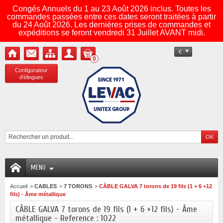
Congés Annuels du 1 au 23 Août 2026 inclus. Toutes les
commandes passées entre ces dates seront traitées à partir
du 24 Août 2026. Les dernières prises de commandes et
expéditions se feront vendredi 31 Juillet AVANT midi.
€
0
Configurateur
d'élingues
MENU
Accueil
>
CABLES
>
7 TORONS
>
CÂBLE GALVA 7 torons de 19 fils (1 + 6 +12
fils) - Âme métallique
CÂBLE GALVA 7 torons de 19 fils (1 + 6 +12 fils) - Âme
métallique - Reference : 1022