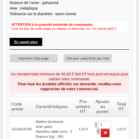
Nuance de l’acier : galvanisé
Ame : métallique
Tolérance sur le diamètre : selon norme
ATTENTION à la quantité minimale de commande.
(voir en bas de cette page ou cliquez ci-dessous sur "en savoir plus")
En savoir plus
Imprimer cette page
Envoyer cette fiche par mail
Un montant total minimum de 46,00 € Net HT hors port est requis pour
valider votre commande.
Pour tous les produits affichés sur demande, veuillez-vous
rapprocher de votre commercial.
Prix
Ajouter
Code
Total
Caractéristiques
unitaire
au
article
HT
HT
panier
Matière dominante :
-
acier galva
1022AGE200
1,01 €
1,01 €
+
Diamètre câble (mm) : 3
Rupture (kg) : 650