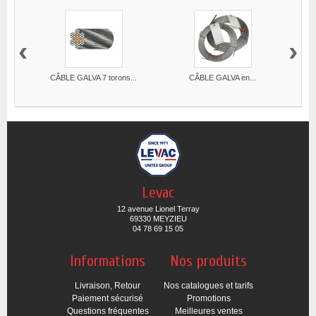
‹
›
CÂBLE GALVA 7 torons...
CÂBLE GALVA en...
Levac
12 avenue Lionel Terray
69330 MEYZIEU
04 78 69 15 05
Informations
Nos produits
Livraison, Retour
Nos catalogues et tarifs
Paiement sécurisé
Promotions
Questions fréquentes
Meilleures ventes