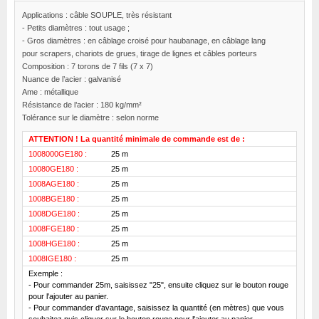
Applications : câble SOUPLE, très résistant
- Petits diamètres : tout usage ;
- Gros diamètres : en câblage croisé pour haubanage, en câblage lang
pour scrapers, chariots de grues, tirage de lignes et câbles porteurs
Composition : 7 torons de 7 fils (7 x 7)
Nuance de l’acier : galvanisé
Ame : métallique
Résistance de l’acier : 180 kg/mm²
Tolérance sur le diamètre : selon norme
ATTENTION ! La quantité minimale de commande est de :
1008000GE180 :
25 m
10080GE180 :
25 m
1008AGE180 :
25 m
1008BGE180 :
25 m
1008DGE180 :
25 m
1008FGE180 :
25 m
1008HGE180 :
25 m
1008IGE180 :
25 m
Exemple :
- Pour commander 25m, saisissez "25", ensuite cliquez sur le bouton rouge
pour l'ajouter au panier.
- Pour commander d'avantage, saisissez la quantité (en mètres) que vous