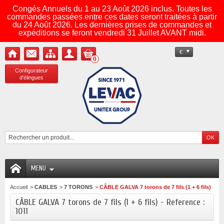
Congés Annuels du 1 au 23 Août 2026 inclus. Toutes les
commandes passées entre ces dates seront traitées à partir
du 24 Août 2026. Les dernières prises de commandes et
expéditions se feront vendredi 31 Juillet AVANT midi.
€
0
Configurateur
d'élingues
MENU
Accueil
>
CABLES
>
7 TORONS
>
CÂBLE GALVA 7 torons de 7 fils (1 + 6 fils)
CÂBLE GALVA 7 torons de 7 fils (1 + 6 fils) - Reference :
1011