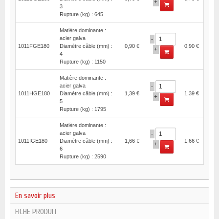
+
3
Rupture (kg) : 645
Matière dominante :
acier galva
-
1011FGE180
Diamètre câble (mm) :
0,90 €
0,90 €
+
4
Rupture (kg) : 1150
Matière dominante :
acier galva
-
1011HGE180
Diamètre câble (mm) :
1,39 €
1,39 €
+
5
Rupture (kg) : 1795
Matière dominante :
acier galva
-
1011IGE180
Diamètre câble (mm) :
1,66 €
1,66 €
+
6
Rupture (kg) : 2590
En savoir plus
FICHE PRODUIT