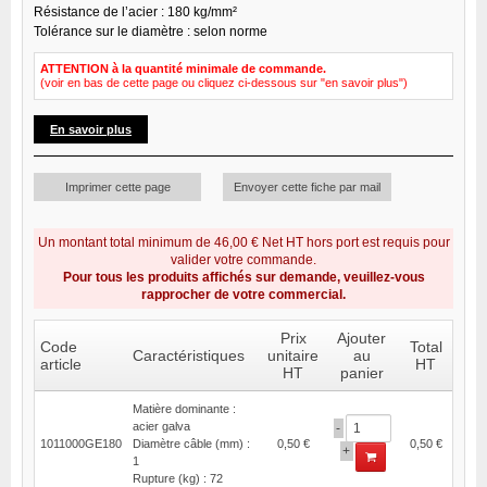
Résistance de l’acier : 180 kg/mm²
Tolérance sur le diamètre : selon norme
ATTENTION à la quantité minimale de commande.
(voir en bas de cette page ou cliquez ci-dessous sur "en savoir plus")
En savoir plus
Imprimer cette page
Envoyer cette fiche par mail
Un montant total minimum de 46,00 € Net HT hors port est requis pour
valider votre commande.
Pour tous les produits affichés sur demande, veuillez-vous
rapprocher de votre commercial.
Prix
Ajouter
Code
Total
Caractéristiques
unitaire
au
article
HT
HT
panier
Matière dominante :
acier galva
-
1011000GE180
Diamètre câble (mm) :
0,50 €
0,50 €
+
1
Rupture (kg) : 72