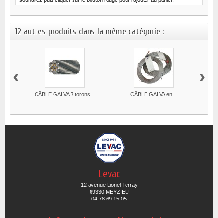
souhaitez puis cliquer sur le bouton rouge pour l'ajouter au panier.
12 autres produits dans la même catégorie :
‹
›
CÂBLE GALVA 7 torons...
CÂBLE GALVA en...
Levac
12 avenue Lionel Terray
69330 MEYZIEU
04 78 69 15 05