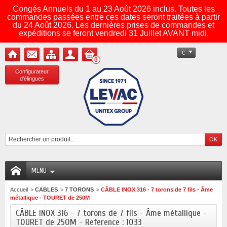
Congés Annuels du 1 au 23 Août 2026 inclus. Toutes les
commandes passées entre ces dates seront traitées à partir
du 24 Août 2026. Les dernières prises de commandes et
expéditions se feront vendredi 31 Juillet AVANT midi.
€
0
Configurateur
d'élingues
MENU
Accueil
>
CABLES
>
7 TORONS
>
CÂBLE INOX 316 - 7 torons de 7 fils - Âme
métallique - TOURET de 250M
CÂBLE INOX 316 - 7 torons de 7 fils - Âme métallique -
TOURET de 250M - Reference : 1033