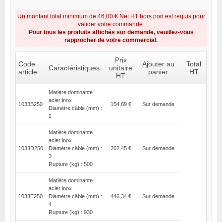
Un montant total minimum de 46,00 € Net HT hors port est requis pour
valider votre commande.
Pour tous les produits affichés sur demande, veuillez-vous
rapprocher de votre commercial.
Prix
Code
Ajouter au
Total
Caractéristiques
unitaire
article
panier
HT
HT
Matière dominante :
acier inox
1033B250
154,89 €
Sur demande
Diamètre câble (mm) :
2
Matière dominante :
acier inox
1033D250
Diamètre câble (mm) :
262,45 €
Sur demande
3
Rupture (kg) : 500
Matière dominante :
acier inox
1033E250
Diamètre câble (mm) :
446,34 €
Sur demande
4
Rupture (kg) : 930