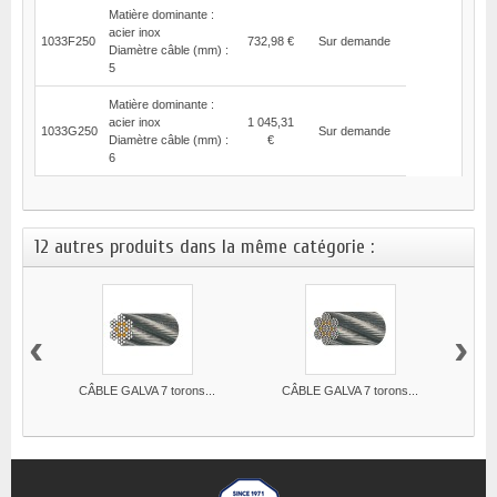
Matière dominante :
acier inox
1033F250
732,98 €
Sur demande
Diamètre câble (mm) :
5
Matière dominante :
acier inox
1 045,31
1033G250
Sur demande
Diamètre câble (mm) :
€
6
12 autres produits dans la même catégorie :
‹
›
CÂBLE GALVA 7 torons...
CÂBLE GALVA 7 torons...