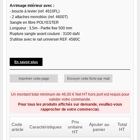
Arrimage intérieur avec :
- boucle à levier (ref. 4610FL)
- 2 attaches monobloc (ref. 4600T)
Sangle en fibre POLYESTER
Longueur : 3,5m - Partie fixe 500 mm
Rupture sangle avant couture : 3100 daN
S'utilise avec le rail universel REF. 4580C
En savoir plus
Imprimer cette page
Envoyer cette fiche par mail
Un montant total minimum de 46,00 € Net HT hors port est requis pour
valider votre commande.
Pour tous les produits affichés sur demande, veuillez-vous
rapprocher de votre commercial.
Prix
Code
Ajouter au
Total
Caractéristiques
unitaire
article
panier
HT
HT