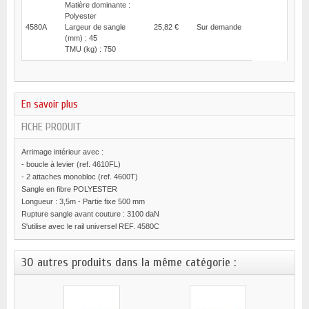
Matière dominante :
Polyester
4580A
Largeur de sangle
25,82 €
Sur demande
(mm) : 45
TMU (kg) : 750
En savoir plus
FICHE PRODUIT
Arrimage intérieur avec :
- boucle à levier (ref. 4610FL)
- 2 attaches monobloc (ref. 4600T)
Sangle en fibre POLYESTER
Longueur : 3,5m - Partie fixe 500 mm
Rupture sangle avant couture : 3100 daN
S'utilise avec le rail universel REF. 4580C
30 autres produits dans la même catégorie :