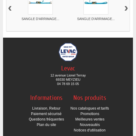
‹
›
SANGLE D'ARRIMAGE...
SANGLE D'ARRIMAGE...
S
Levac
12 avenue Lionel Terray
69330 MEYZIEU
04 78 69 15 05
Informations
Nos produits
Livraison, Retour
Nos catalogues et tarifs
Paiement sécurisé
Promotions
Questions fréquentes
Meilleures ventes
Plan du site
Nouveautés
Notices d'utilisation