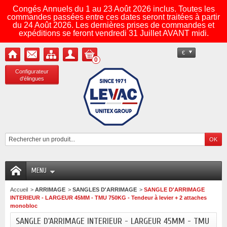
Congés Annuels du 1 au 23 Août 2026 inclus. Toutes les
commandes passées entre ces dates seront traitées à partir
du 24 Août 2026. Les dernières prises de commandes et
expéditions se feront vendredi 31 Juillet AVANT midi.
€
0
Configurateur
d'élingues
MENU
Accueil
>
ARRIMAGE
>
SANGLES D'ARRIMAGE
>
SANGLE D'ARRIMAGE
INTERIEUR - LARGEUR 45MM - TMU 750KG - Tendeur à levier + 2 attaches
monobloc
SANGLE D'ARRIMAGE INTERIEUR - LARGEUR 45MM - TMU