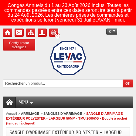
Congés Annuels du 1 au 23 Août 2026 inclus. Toutes les
commandes passées entre ces dates seront traitées à partir
du 24 Août 2026. Les dernières prises de commandes et
expéditions se feront vendredi 31 Juillet AVANT midi.
€
0
Configurateur
d'élingues
MENU
Accueil
>
ARRIMAGE
>
SANGLES D'ARRIMAGE
>
SANGLE D'ARRIMAGE
EXTÉRIEUR POLYESTER - LARGEUR 50MM - TMU 2000KG - Boucle à rochet
(tendeur à cliquet)
SANGLE D'ARRIMAGE EXTÉRIEUR POLYESTER - LARGEUR