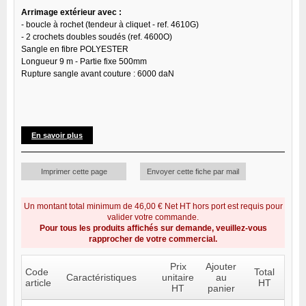
Arrimage extérieur avec :
- boucle à rochet (tendeur à cliquet - ref. 4610G)
- 2 crochets doubles soudés (ref. 4600O)
Sangle en fibre POLYESTER
Longueur 9 m - Partie fixe 500mm
Rupture sangle avant couture : 6000 daN
En savoir plus
Imprimer cette page
Envoyer cette fiche par mail
Un montant total minimum de 46,00 € Net HT hors port est requis pour
valider votre commande.
Pour tous les produits affichés sur demande, veuillez-vous
rapprocher de votre commercial.
Prix
Ajouter
Code
Total
Caractéristiques
unitaire
au
article
HT
HT
panier