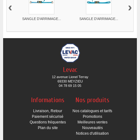
‹
›
SANGLE D'ARRIMAGE...
SANGLE D'ARRIMAGE...
S
Levac
12 avenue Lionel Terray
69330 MEYZIEU
04 78 69 15 05
Informations
Nos produits
Livraison, Retour
Nos catalogues et tarifs
Paiement sécurisé
Promotions
Questions fréquentes
Meilleures ventes
Plan du site
Nouveautés
Notices d'utilisation