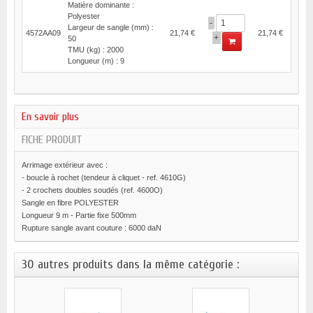
Matière dominante :
Polyester
-
Largeur de sangle (mm) :
4572AA09
21,74 €
21,74 €
+
50
TMU (kg) : 2000
Longueur (m) : 9
En savoir plus
FICHE PRODUIT
Arrimage extérieur avec :
- boucle à rochet (tendeur à cliquet - ref. 4610G)
- 2 crochets doubles soudés (ref. 4600O)
Sangle en fibre POLYESTER
Longueur 9 m - Partie fixe 500mm
Rupture sangle avant couture : 6000 daN
30 autres produits dans la même catégorie :