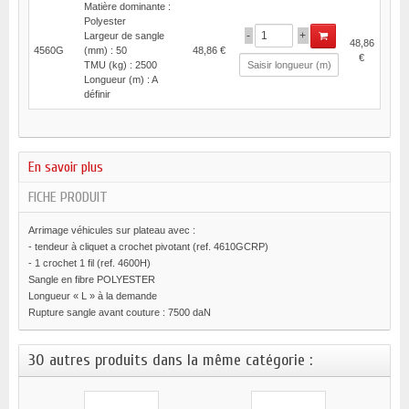
Matière dominante :
Polyester
-
+
Largeur de sangle
48,86
4560G
(mm) : 50
48,86 €
€
TMU (kg) : 2500
Longueur (m) : A
définir
En savoir plus
FICHE PRODUIT
Arrimage véhicules sur plateau avec :
- tendeur à cliquet a crochet pivotant (ref. 4610GCRP)
- 1 crochet 1 fil (ref. 4600H)
Sangle en fibre POLYESTER
Longueur « L » à la demande
Rupture sangle avant couture : 7500 daN
30 autres produits dans la même catégorie :