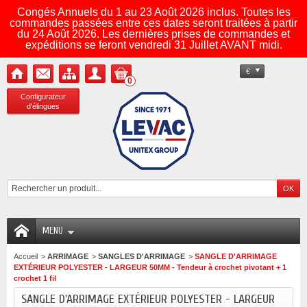
Congés Annuels du 1 au 23 Août 2026 inclus. Toutes les
commandes passées entre ces dates seront traitées à partir
du 24 Août 2026. Les dernières prises de commandes et
expéditions se feront vendredi 31 Juillet AVANT midi.
€
0
Configurateur
d'élingues
MENU
Accueil
>
ARRIMAGE
>
SANGLES D'ARRIMAGE
>
SANGLE D'ARRIMAGE
EXTÉRIEUR POLYESTER - LARGEUR 50MM - Tendeur à crochet pivotant + 1
crochet 1 fil
SANGLE D'ARRIMAGE EXTÉRIEUR POLYESTER - LARGEUR