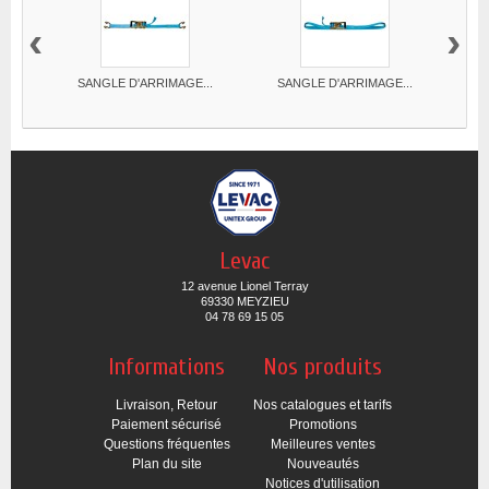
‹
›
SANGLE D'ARRIMAGE...
SANGLE D'ARRIMAGE...
S
Levac
12 avenue Lionel Terray
69330 MEYZIEU
04 78 69 15 05
Informations
Nos produits
Livraison, Retour
Nos catalogues et tarifs
Paiement sécurisé
Promotions
Questions fréquentes
Meilleures ventes
Plan du site
Nouveautés
Notices d'utilisation