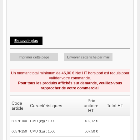
En savoir plus
Imprimer cette page
Envoyer cette fiche par mail
Un montant total minimum de 46,00 € Net HT hors port est requis pour
valider votre commande.
Pour tous les produits affichés sur demande, veuillez-vous
rapprocher de votre commercial.
Prix
Code
Caractéristiques
unitaire
Total HT
article
HT
6057P100
CMU (kg) : 1000
492,12 €
6057P150
CMU (kg) : 1500
507,50 €