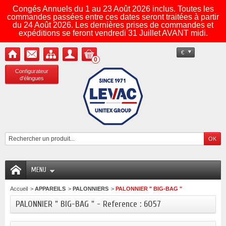
Congés Annuels du 1 au 23 Août 2026 inclus. Toutes les
commandes passées entre ces dates seront traitées à partir
du 24 Août 2026. Les dernières prises de commandes et
expéditions se feront vendredi 31 Juillet AVANT midi.
€
0
Configurateur
d'élingues
MENU
Accueil
>
APPAREILS
>
PALONNIERS
>
PALONNIER " BIG-BAG "
PALONNIER " BIG-BAG " - Reference : 6057