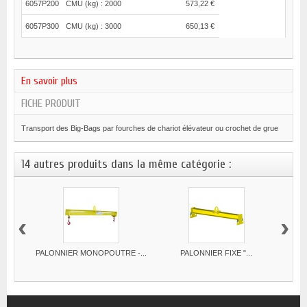
6057P200
CMU (kg) : 2000
573,22 €
6057P300
CMU (kg) : 3000
650,13 €
En savoir plus
FICHE PRODUIT
Transport des Big-Bags par fourches de chariot élévateur ou crochet de grue
14 autres produits dans la même catégorie :
‹
›
PALONNIER MONOPOUTRE -...
PALONNIER FIXE "...
BARR