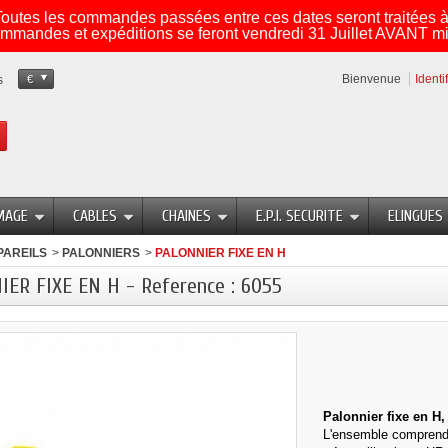
utes les commandes passées entre ces dates seront traitées à 
mmandes et expéditions se feront vendredi 31 Juillet AVANT mi
Bienvenue
Identi
s
€
MAGE
CABLES
CHAINES
E.P.I. SECURITE
ELINGUES
PAREILS
>
PALONNIERS
>
PALONNIER FIXE EN H
ER FIXE EN H - Reference : 6055
Palonnier fixe en H
L'ensemble comprend