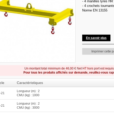
- 4 manilles lyres H
- 4 crochets tournant
Norme EN 13155
En savoir plus
Imprimer cette 
Un montant total minimum de 46,00 € Net HT hors port est requi
Pour tous les produits affichés sur demande, veuillez-vous ra
cle
Caractéristiques
Longueur (m) : 2
-21
CMU (kg) : 1000
Longueur (m) : 2
-21
CMU (kg) : 3000