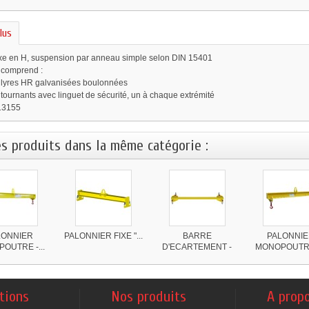
lus
ixe en H, suspension par anneau simple selon DIN 15401
 comprend :
s lyres HR galvanisées boulonnées
 tournants avec linguet de sécurité, un à chaque extrémité
13155
es produits dans la même catégorie :
LONNIER
PALONNIER FIXE "...
BARRE
PALONNI
OUTRE -...
D'ECARTEMENT -
MONOPOUTRE 
FIXE
tions
Nos produits
A prop