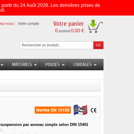
partir du 24 Août 2026. Les dernières prises de
di.
Votre panier
fiez-vous
Votre compte
0
0.00 €
produit
MATERIELS
POULIES
CORDAGES
, suspension par anneau simple selon DIN 15401
 :