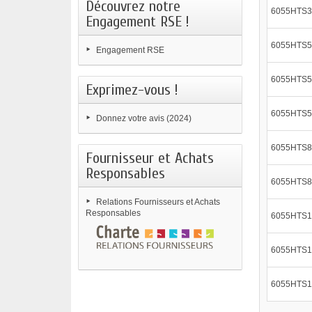
Découvrez notre
6055HTS3
Engagement RSE !
6055HTS5
Engagement RSE
6055HTS5
Exprimez-vous !
6055HTS5
Donnez votre avis (2024)
6055HTS8
Fournisseur et Achats
Responsables
6055HTS8
Relations Fournisseurs et Achats
Responsables
6055HTS1
6055HTS1
6055HTS1