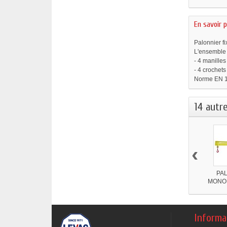
En savoir p
Palonnier f
L'ensemble
- 4 manille
- 4 crochets
Norme EN 
14 autr
‹
PA
MONOP
Informa