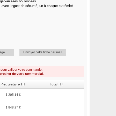
R galvanisées boulonnées
s avec linguet de sécurité, un à chaque extrémité
page
Envoyer cette fiche par mail
s pour valider votre commande.
pprocher de votre commercial.
Prix unitaire HT
Total HT
1 205,14 €
1 848,97 €