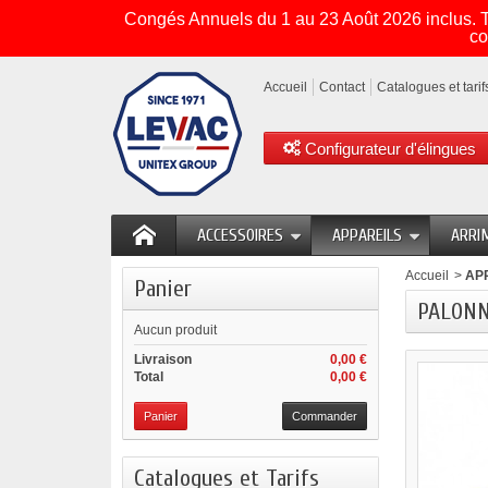
Congés Annuels du 1 au 23 Août 2026 inclus. To
co
Accueil
Contact
Catalogues et tarif
Configurateur d'élingues
ACCESSOIRES
APPAREILS
ARRI
Accueil
>
AP
Panier
PALONNI
Aucun produit
Livraison
0,00 €
Total
0,00 €
Panier
Commander
Catalogues et Tarifs