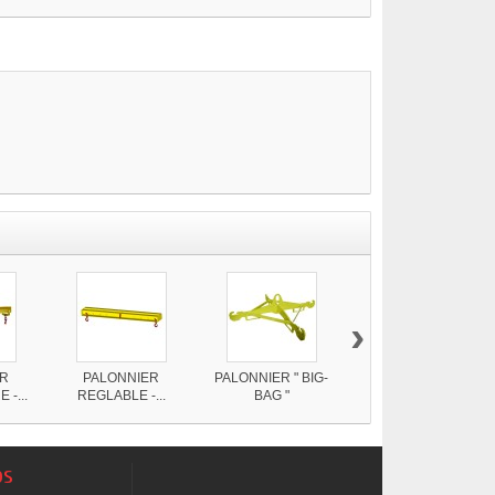
›
ER
PALONNIER
PALONNIER " BIG-
SAC A GRAVATS
-...
REGLABLE -...
BAG "
"BIG-BAG"
os