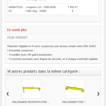
6056HTV15-
Longueur (m) : 2000-6000
7 459,37
63
CMU (kg) : 15000
€
En savoir plus
FICHE PRODUIT
Palonnier réglable en H avec suspension par anneau simple selon DIN 15401
L'ensemble comprend :
- 4 manilles lyres HR galva boulonnées
- 4 crochets tournants avec linguet de sécurité, un à chaque extrémité réglable
14 autres produits dans la même catégorie :
‹
›
PALONNIER MONOPOUTRE -...
PALONNIER FIXE "...
BARR