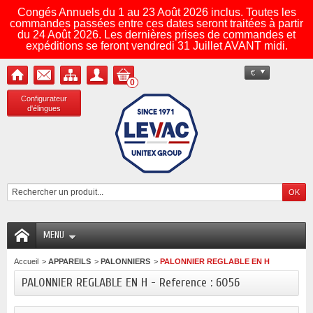
Congés Annuels du 1 au 23 Août 2026 inclus. Toutes les
commandes passées entre ces dates seront traitées à partir
du 24 Août 2026. Les dernières prises de commandes et
expéditions se feront vendredi 31 Juillet AVANT midi.
€
0
Configurateur
d'élingues
MENU
Accueil
>
APPAREILS
>
PALONNIERS
>
PALONNIER REGLABLE EN H
PALONNIER REGLABLE EN H - Reference : 6056