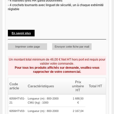
- 4 manilles lyres HR galva boulonnées
- 4 crochets tournants avec linguet de sécurité, un à chaque extrémité
réglable
En savoir plus
Imprimer cette page
Envoyer cette fiche par mail
Un montant total minimum de 46,00 € Net HT hors port est requis pour
valider votre commande.
Pour tous les produits affichés sur demande, veuillez-vous
rapprocher de votre commercial.
Prix
Code
Caractéristiques
unitaire
Total HT
article
HT
6056HTV01-
Longueur (m) : 800-2000
1 688,50
21
CMU (kg) : 1000
€
6056HTV03-
Longueur (m) : 800-2000
2 167,04