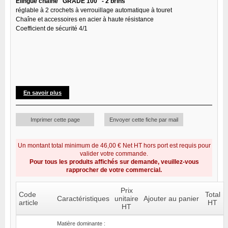
Élingue chaîne "GRADE 100" - 2 brins
réglable à 2 crochets à verrouillage automatique à touret
Chaîne et accessoires en acier à haute résistance
Coefficient de sécurité 4/1
En savoir plus
Imprimer cette page
Envoyer cette fiche par mail
Un montant total minimum de 46,00 € Net HT hors port est requis pour
valider votre commande.
Pour tous les produits affichés sur demande, veuillez-vous
rapprocher de votre commercial.
Prix
Code
Total
Caractéristiques
unitaire
Ajouter au panier
article
HT
HT
Matière dominante :