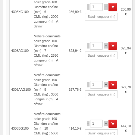
acier grade-100
-
+
Diamètre chaîne
286,90
4308XG100
(mm) : 6
286,90 €
€
CMU (kg) : 2000
Longueur (m) : A
définir
Matière dominante :
acier grade-100
-
+
Diamètre chaîne
323,94
4308AG100
(mm) : 7
323,94 €
€
CMU (kg) : 2650
Longueur (m) : A
définir
Matière dominante :
acier grade-100
-
+
Diamètre chaîne
327,78
4308AAG100
(mm) : 8
327,78 €
€
CMU (kg) : 3550
Longueur (m) : A
définir
Matière dominante :
acier grade-100
-
+
Diamètre chaîne
414,10
4308BG100
(mm) : 10
414,10 €
€
CMU (kg) : 5600