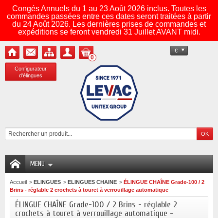
Congés Annuels du 1 au 23 Août 2026 inclus. Toutes les
commandes passées entre ces dates seront traitées à partir
du 24 Août 2026. Les dernières prises de commandes et
expéditions se feront vendredi 31 Juillet AVANT midi.
€
0
Configurateur
d'élingues
MENU
Accueil
>
ELINGUES
>
ELINGUES CHAINE
>
ÉLINGUE CHAÎNE Grade-100 / 2
Brins - réglable 2 crochets à touret à verrouillage automatique
ÉLINGUE CHAÎNE Grade-100 / 2 Brins - réglable 2
crochets à touret à verrouillage automatique -