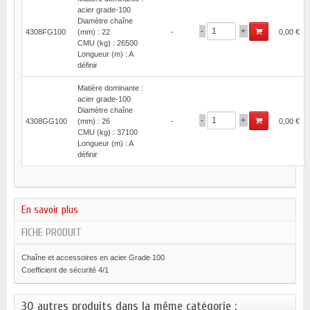
acier grade-100
Diamètre chaîne
-
+
4308FG100
(mm) : 22
-
0,00 €
CMU (kg) : 26500
Longueur (m) : A
définir
Matière dominante :
acier grade-100
Diamètre chaîne
-
+
4308GG100
(mm) : 26
-
0,00 €
CMU (kg) : 37100
Longueur (m) : A
définir
En savoir plus
FICHE PRODUIT
Chaîne et accessoires en acier Grade 100
Coefficient de sécurité 4/1
30 autres produits dans la même catégorie :