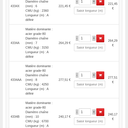
-
+
Diamètre chaîne
221,45
4334X
(mm) : 6
221,45 €
€
CMU (kg) : 2360
Longueur (m) : A
définir
Matière dominante :
acier grade-80
-
+
Diamètre chaîne
264,29
4334A
(mm) : 7
264,29 €
€
CMU (kg) : 3150
Longueur (m) : A
définir
Matière dominante :
acier grade-80
-
+
Diamètre chaîne
277,51
4334AA
(mm) : 8
277,51 €
€
CMU (kg) : 4250
Longueur (m) : A
définir
Matière dominante :
acier grade-80
-
+
Diamètre chaîne
240,17
4334B
(mm) : 10
240,17 €
€
CMU (kg) : 6700
Longueur (m) : A