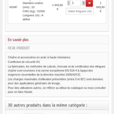
-
+
Diamètre chaîne
1
1 943,90
4334F
(mm) : 22
943,90
€
CMU (kg) : 31500
€
Longueur (m) : A
définir
En savoir plus
FICHE PRODUIT
Chaîne et accessoires en acier à haute résistance
Coefficient de sécurité 4/1
La fabrication, les méthodes de calculs, d’essais et de certification des élingues
chaîne sont soumises à la norme européenne EN 818-4 à l’appui des
exigences essentielles de la directive machine 2006/42/CE.
Les charges maximales d’utilisation présentées (entre 0 et 90°) sont données
pour des applications générales de levage.
Pour des utilisations autres, se référer au début du catalogue ou nous consulter
pour en faire l’étude.
30 autres produits dans la même catégorie :