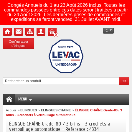
Congés Annuels du 1 au 23 Août 2026 inclus. Toutes les
commandes passées entre ces dates seront traitées à partir
du 24 Août 2026. Les dernières prises de commandes et
expéditions se feront vendredi 31 Juillet AVANT midi.
€
0
Configurateur
d'élingues
MENU
Accueil
>
ELINGUES
>
ELINGUES CHAINE
>
ÉLINGUE CHAÎNE Grade-80 / 3
brins - 3 crochets à verrouillage automatique
ÉLINGUE CHAÎNE Grade-80 / 3 brins - 3 crochets à
verrouillage automatique - Reference : 4334