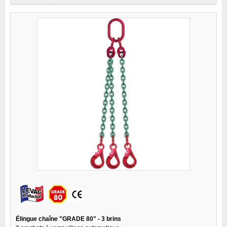
Élingue chaîne "GRADE 80" - 3 brins