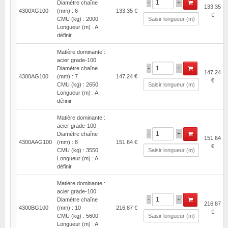
-
+
Diamètre chaîne
133,35
4300XG100
(mm) : 6
133,35 €
€
CMU (kg) : 2000
Longueur (m) : A
définir
Matière dominante :
acier grade-100
-
+
Diamètre chaîne
147,24
4300AG100
(mm) : 7
147,24 €
€
CMU (kg) : 2650
Longueur (m) : A
définir
Matière dominante :
acier grade-100
-
+
Diamètre chaîne
151,64
4300AAG100
(mm) : 8
151,64 €
€
CMU (kg) : 3550
Longueur (m) : A
définir
Matière dominante :
acier grade-100
-
+
Diamètre chaîne
216,87
4300BG100
(mm) : 10
216,87 €
€
CMU (kg) : 5600
Longueur (m) : A