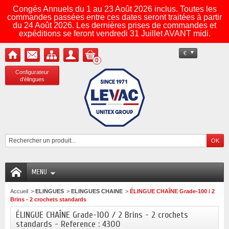
Congés Annuels du 1 au 23 Août 2026 inclus. Toutes les
commandes passées entre ces dates seront traitées à partir
du 24 Août 2026. Les dernières prises de commandes et
expéditions se feront vendredi 31 Juillet AVANT midi.
€
0
Configurateur
d'élingues
MENU
Accueil
>
ELINGUES
>
ELINGUES CHAINE
>
ÉLINGUE CHAÎNE Grade-100 / 2
Brins - 2 crochets standards
ÉLINGUE CHAÎNE Grade-100 / 2 Brins - 2 crochets
standards - Reference : 4300