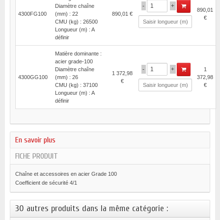
-
+
Diamètre chaîne
890,01
4300FG100
(mm) : 22
890,01 €
€
CMU (kg) : 26500
Longueur (m) : A
définir
Matière dominante :
acier grade-100
-
+
Diamètre chaîne
1
1 372,98
4300GG100
(mm) : 26
372,98
€
CMU (kg) : 37100
€
Longueur (m) : A
définir
En savoir plus
FICHE PRODUIT
Chaîne et accessoires en acier Grade 100
Coefficient de sécurité 4/1
30 autres produits dans la même catégorie :