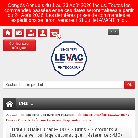
Congés Annuels du 1 au 23 Août 2026 inclus. Toutes les
commandes passées entre ces dates seront traitées à partir
du 24 Août 2026. Les dernières prises de commandes et
expéditions se feront vendredi 31 Juillet AVANT midi.
€
0
Configurateur
d'élingues
MENU
Accueil
>
ELINGUES
>
ELINGUES CHAINE
>
ÉLINGUE CHAÎNE Grade-100 / 2
Brins - 2 crochets à touret à verrouillage automatique
ÉLINGUE CHAÎNE Grade-100 / 2 Brins - 2 crochets à
touret à verrouillage automatique - Reference : 4307