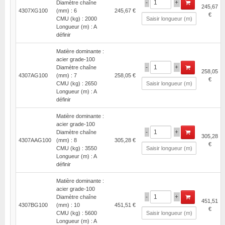
-
+
Diamètre chaîne
245,67
4307XG100
(mm) : 6
245,67 €
€
CMU (kg) : 2000
Longueur (m) : A
définir
Matière dominante :
acier grade-100
-
+
Diamètre chaîne
258,05
4307AG100
(mm) : 7
258,05 €
€
CMU (kg) : 2650
Longueur (m) : A
définir
Matière dominante :
acier grade-100
-
+
Diamètre chaîne
305,28
4307AAG100
(mm) : 8
305,28 €
€
CMU (kg) : 3550
Longueur (m) : A
définir
Matière dominante :
acier grade-100
-
+
Diamètre chaîne
451,51
4307BG100
(mm) : 10
451,51 €
€
CMU (kg) : 5600
Longueur (m) : A