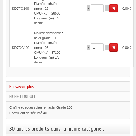
Diamètre chaîne
-
+
4307FG100
(mm) : 22
-
0,00 €
CMU (kg) : 26500
Longueur (m) : A
définir
Matière dominante :
acier grade-100
Diamètre chaîne
-
+
4307GG100
(mm) : 26
-
0,00 €
CMU (kg) : 37100
Longueur (m) : A
définir
En savoir plus
FICHE PRODUIT
Chaîne et accessoires en acier Grade 100
Coefficient de sécurité 4/1
30 autres produits dans la même catégorie :