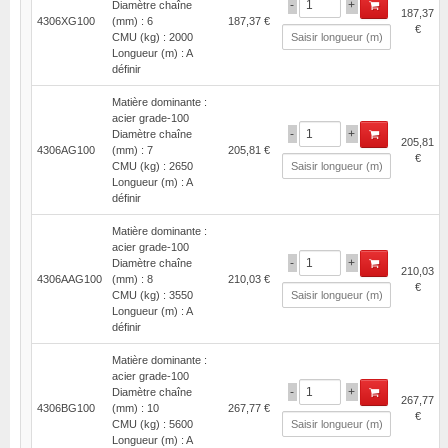
-
+
Diamètre chaîne
187,37
4306XG100
(mm) : 6
187,37 €
€
CMU (kg) : 2000
Longueur (m) : A
définir
Matière dominante :
acier grade-100
-
+
Diamètre chaîne
205,81
4306AG100
(mm) : 7
205,81 €
€
CMU (kg) : 2650
Longueur (m) : A
définir
Matière dominante :
acier grade-100
-
+
Diamètre chaîne
210,03
4306AAG100
(mm) : 8
210,03 €
€
CMU (kg) : 3550
Longueur (m) : A
définir
Matière dominante :
acier grade-100
-
+
Diamètre chaîne
267,77
4306BG100
(mm) : 10
267,77 €
€
CMU (kg) : 5600
Longueur (m) : A