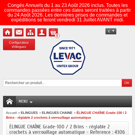
Congés Annuels du 1 au 23 Août 2026 inclus. Toutes les
commandes passées entre ces dates seront traitées à partir
du 24 Août 2026. Les dernières prises de commandes et
expéditions se feront vendredi 31 Juillet AVANT midi.
€
0
Configurateur
d'élingues
MENU
Accueil
>
ELINGUES
>
ELINGUES CHAINE
>
ÉLINGUE CHAÎNE Grade-100 / 2
Brins - réglable 2 crochets à verrouillage automatique
ÉLINGUE CHAÎNE Grade-100 / 2 Brins - réglable 2
crochets à verrouillage automatique - Reference : 4306