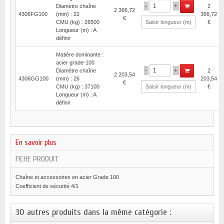
-
+
Diamètre chaîne
2
2 366,72
4306FG100
(mm) : 22
366,72
€
CMU (kg) : 26500
€
Longueur (m) : A
définir
Matière dominante :
acier grade-100
-
+
Diamètre chaîne
2
2 203,54
4306GG100
(mm) : 26
203,54
€
CMU (kg) : 37100
€
Longueur (m) : A
définir
En savoir plus
FICHE PRODUIT
Chaîne et accessoires en acier Grade 100
Coefficient de sécurité 4/1
30 autres produits dans la même catégorie :