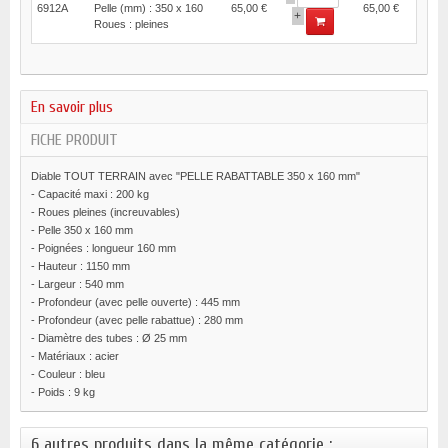
6912A
Pelle (mm) : 350 x 160
65,00 €
65,00 €
+
Roues : pleines
En savoir plus
FICHE PRODUIT
Diable TOUT TERRAIN avec "PELLE RABATTABLE 350 x 160 mm"
- Capacité maxi : 200 kg
- Roues pleines (increuvables)
- Pelle 350 x 160 mm
- Poignées : longueur 160 mm
- Hauteur : 1150 mm
- Largeur : 540 mm
- Profondeur (avec pelle ouverte) : 445 mm
- Profondeur (avec pelle rabattue) : 280 mm
- Diamètre des tubes : Ø 25 mm
- Matériaux : acier
- Couleur : bleu
- Poids : 9 kg
6 autres produits dans la même catégorie :