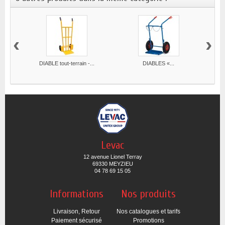
‹
›
DIABLE tout-terrain -...
DIABLES «...
Levac
12 avenue Lionel Terray
69330 MEYZIEU
04 78 69 15 05
Informations
Nos produits
Livraison, Retour
Nos catalogues et tarifs
Paiement sécurisé
Promotions