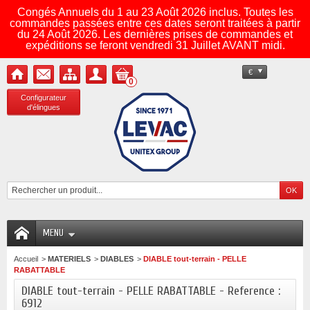
Congés Annuels du 1 au 23 Août 2026 inclus. Toutes les
commandes passées entre ces dates seront traitées à partir
du 24 Août 2026. Les dernières prises de commandes et
expéditions se feront vendredi 31 Juillet AVANT midi.
€
0
Configurateur
d'élingues
MENU
Accueil
>
MATERIELS
>
DIABLES
>
DIABLE tout-terrain - PELLE
RABATTABLE
DIABLE tout-terrain - PELLE RABATTABLE - Reference :
6912