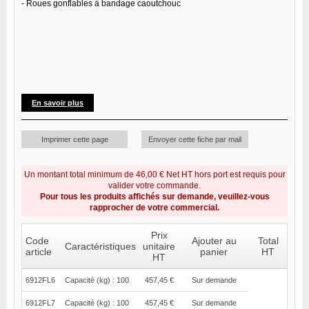
- Roues gonflables à bandage caoutchouc
En savoir plus
Imprimer cette page
Envoyer cette fiche par mail
Un montant total minimum de 46,00 € Net HT hors port est requis pour
valider votre commande.
Pour tous les produits affichés sur demande, veuillez-vous
rapprocher de votre commercial.
Prix
Code
Ajouter au
Total
Caractéristiques
unitaire
article
panier
HT
HT
6912FL6
Capacité (kg) : 100
457,45 €
Sur demande
6912FL7
Capacité (kg) : 100
457,45 €
Sur demande