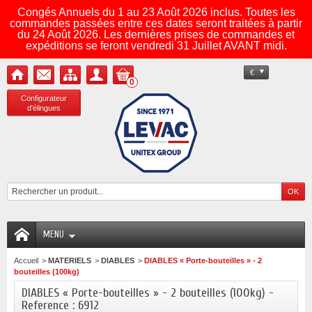
Congés Annuels du 1 au 23 Août 2026 inclus. Toutes les
commandes passées entre ces dates seront traitées à partir
du 24 Août 2026. Les dernières prises de commandes et
expéditions se feront vendredi 31 Juillet AVANT midi.
€
0
Configurateur
d'élingues
MENU
Accueil
>
MATERIELS
>
DIABLES
>
DIABLES « Porte-bouteilles » - 2
bouteilles (100kg)
DIABLES « Porte-bouteilles » - 2 bouteilles (100kg) -
Reference : 6912