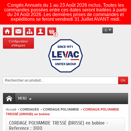
Congés Annuels du 1 au 23 Août 2026 inclus. Toutes les
commandes passées entre ces dates seront traitées à partir
du 24 Août 2026. Les dernières prises de commandes et
expéditions se feront vendredi 31 Juillet AVANT midi.
€
0
Configurateur
d'élingues
MENU
Accueil
>
CORDAGES
>
CORDAGE POLYAMIDE
>
CORDAGE POLYAMIDE
TRESSÉ (DRISSE) en bobine
CORDAGE POLYAMIDE TRESSÉ (DRISSE) en bobine -
Reference : 3100