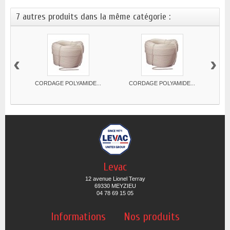
7 autres produits dans la même catégorie :
‹
›
CORDAGE POLYAMIDE...
CORDAGE POLYAMIDE...
CO
Levac
12 avenue Lionel Terray
69330 MEYZIEU
04 78 69 15 05
Informations
Nos produits