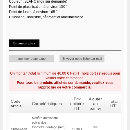
Couleur : BLANC (noir sur demande)
Point de plastification à environ 150 °
Point de fusion à environ 165 °
Utilisation : industrie, bâtiment et ameublement …
En savoir plus
Imprimer cette page
Envoyer cette fiche par mail
Un montant total minimum de 46,00 € Net HT hors port est requis pour
valider votre commande.
Pour tous les produits affichés sur demande, veuillez-vous
rapprocher de votre commercial.
Prix
Ajouter
Code
Total
Caractéristiques
unitaire
au
article
HT
HT
panier
Matière dominante :
polyamide
Diamètre cordage (mm) :
Sur
3100AA100
14,50 €