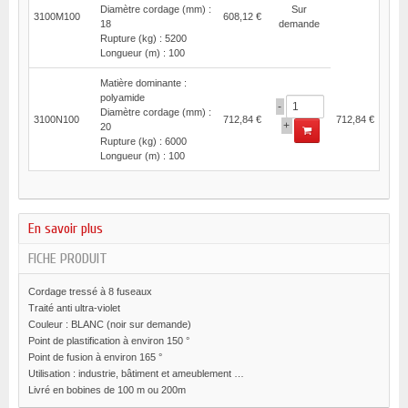
Diamètre cordage (mm) :
Sur
3100M100
608,12 €
18
demande
Rupture (kg) : 5200
Longueur (m) : 100
Matière dominante :
polyamide
-
Diamètre cordage (mm) :
3100N100
712,84 €
712,84 €
+
20
Rupture (kg) : 6000
Longueur (m) : 100
En savoir plus
FICHE PRODUIT
Cordage tressé à 8 fuseaux
Traité anti ultra-violet
Couleur : BLANC (noir sur demande)
Point de plastification à environ 150 °
Point de fusion à environ 165 °
Utilisation : industrie, bâtiment et ameublement …
Livré en bobines de 100 m ou 200m