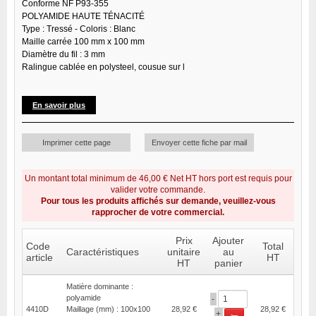
Conforme NF P93-355
POLYAMIDE HAUTE TÉNACITÉ
Type : Tressé - Coloris : Blanc
Maille carrée 100 mm x 100 mm
Diamètre du fil : 3 mm
Ralingue cablée en polysteel, cousue sur l
En savoir plus
Imprimer cette page
Envoyer cette fiche par mail
Un montant total minimum de 46,00 € Net HT hors port est requis pour
valider votre commande.
Pour tous les produits affichés sur demande, veuillez-vous
rapprocher de votre commercial.
Prix
Ajouter
Code
Total
Caractéristiques
unitaire
au
article
HT
HT
panier
Matière dominante :
polyamide
-
4410D
Maillage (mm) : 100x100
28,92 €
28,92 €
+