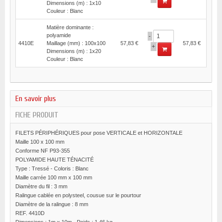
Dimensions (m) : 1x10
Couleur : Blanc
Matière dominante :
polyamide
-
4410E
Maillage (mm) : 100x100
57,83 €
57,83 €
+
Dimensions (m) : 1x20
Couleur : Blanc
En savoir plus
FICHE PRODUIT
FILETS PÉRIPHÉRIQUES pour pose VERTICALE et HORIZONTALE
Maille 100 x 100 mm
Conforme NF P93-355
POLYAMIDE HAUTE TÉNACITÉ
Type : Tressé - Coloris : Blanc
Maille carrée 100 mm x 100 mm
Diamètre du fil : 3 mm
Ralingue cablée en polysteel, cousue sur le pourtour
Diamètre de la ralingue : 8 mm
REF. 4410D