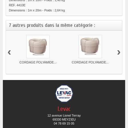
Dimensions : 1m x 10m - Poids : 1,46 kg
REF. 4410E
Dimensions : 1m x 20m - Poids : 2,64 kg
7 autres produits dans la même catégorie :
‹
›
CORDAGE POLYAMIDE...
CORDAGE POLYAMIDE...
CO
Levac
12 avenue Lionel Terray
69330 MEYZIEU
04 78 69 15 05