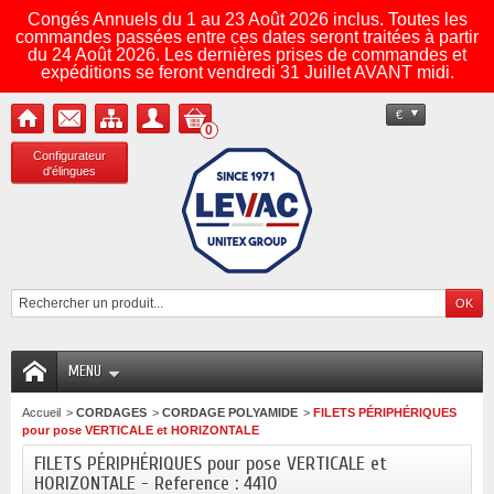
Congés Annuels du 1 au 23 Août 2026 inclus. Toutes les
commandes passées entre ces dates seront traitées à partir
du 24 Août 2026. Les dernières prises de commandes et
expéditions se feront vendredi 31 Juillet AVANT midi.
€
0
Configurateur
d'élingues
MENU
Accueil
>
CORDAGES
>
CORDAGE POLYAMIDE
>
FILETS PÉRIPHÉRIQUES
pour pose VERTICALE et HORIZONTALE
FILETS PÉRIPHÉRIQUES pour pose VERTICALE et
HORIZONTALE - Reference : 4410