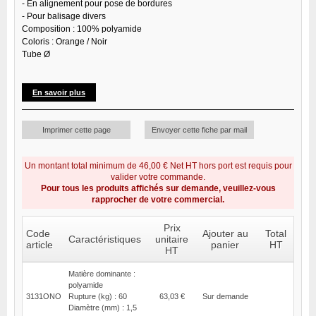
- En alignement pour pose de bordures
- Pour balisage divers
Composition : 100% polyamide
Coloris : Orange / Noir
Tube Ø
En savoir plus
Imprimer cette page
Envoyer cette fiche par mail
Un montant total minimum de 46,00 € Net HT hors port est requis pour
valider votre commande.
Pour tous les produits affichés sur demande, veuillez-vous
rapprocher de votre commercial.
Prix
Code
Ajouter au
Total
Caractéristiques
unitaire
article
panier
HT
HT
Matière dominante :
polyamide
3131ONO
Rupture (kg) : 60
63,03 €
Sur demande
Diamètre (mm) : 1,5