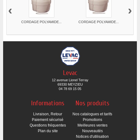
‹
›
CORDAGE POLYAMIDE...
CORDAGE POLYAMIDE...
CO
Levac
12 avenue Lionel Terray
69330 MEYZIEU
04 78 69 15 05
Informations
Nos produits
Livraison, Retour
Nos catalogues et tarifs
Paiement sécurisé
Promotions
Questions fréquentes
Meilleures ventes
Plan du site
Nouveautés
Notices d'utilisation