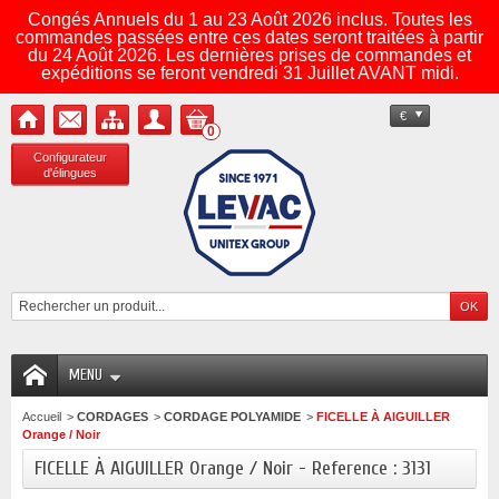
Congés Annuels du 1 au 23 Août 2026 inclus. Toutes les
commandes passées entre ces dates seront traitées à partir
du 24 Août 2026. Les dernières prises de commandes et
expéditions se feront vendredi 31 Juillet AVANT midi.
€
0
Configurateur
d'élingues
MENU
Accueil
>
CORDAGES
>
CORDAGE POLYAMIDE
>
FICELLE À AIGUILLER
Orange / Noir
FICELLE À AIGUILLER Orange / Noir - Reference : 3131