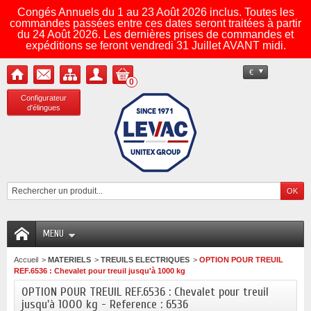
Congés Annuels du 1 au 23 Août 2026 inclus. Toutes les
commandes passées entre ces dates seront traitées à partir
du 24 Août 2026. Les dernières prises de commandes et
expéditions se feront vendredi 31 Juillet AVANT midi.
€
0
Configurateur
d'élingues
MENU
Accueil
>
MATERIELS
>
TREUILS ELECTRIQUES
>
OPTION POUR TREUIL
REF.6536 : Chevalet pour treuil jusqu'à 1000 kg
OPTION POUR TREUIL REF.6536 : Chevalet pour treuil
jusqu'à 1000 kg - Reference : 6536