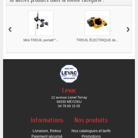
18 autres produits dans la même catégorie :
‹
›
Mini-TREUIL portatif "...
TREUIL ÉLECTRIQUE de...
Levac
12 avenue Lionel Terray
69330 MEYZIEU
04 78 69 15 05
Informations
Nos produits
Livraison, Retour
Nos catalogues et tarifs
Paiement sécurisé
Promotions