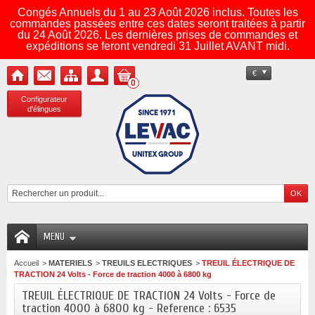
Congés Annuels du 1 au 23 Août 2026 inclus. Toutes les
commandes passées entre ces dates seront traitées à partir
du 24 Août 2026. Les dernières prises de commandes et
expéditions se feront vendredi 31 Juillet AVANT midi.
€
0
Configurateur
d'élingues
MENU
Accueil
>
MATERIELS
>
TREUILS ELECTRIQUES
>
TREUIL ÉLECTRIQUE DE
TRACTION 24 Volts - Force de traction 4000 à 6800 kg
TREUIL ÉLECTRIQUE DE TRACTION 24 Volts - Force de
traction 4000 à 6800 kg - Reference : 6535