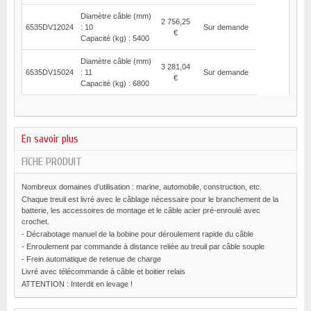
Diamètre câble (mm)
2 756,25
6535DV12024
: 10
Sur demande
€
Capacité (kg) : 5400
Diamètre câble (mm)
3 281,04
6535DV15024
: 11
Sur demande
€
Capacité (kg) : 6800
En savoir plus
FICHE PRODUIT
Nombreux domaines d’utilisation : marine, automobile, construction, etc.
Chaque treuil est livré avec le câblage nécessaire pour le branchement de la
batterie, les accessoires de montage et le câble acier pré-enroulé avec
crochet.
- Décrabotage manuel de la bobine pour déroulement rapide du câble
- Enroulement par commande à distance reliée au treuil par câble souple
- Frein automatique de retenue de charge
Livré avec télécommande à câble et boitier relais
ATTENTION : Interdit en levage !