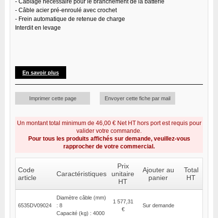
- Câblage nécessaire pour le branchement de la batterie
- Câble acier pré-enroulé avec crochet
- Frein automatique de retenue de charge
Interdit en levage
En savoir plus
Imprimer cette page
Envoyer cette fiche par mail
Un montant total minimum de 46,00 € Net HT hors port est requis pour
valider votre commande.
Pour tous les produits affichés sur demande, veuillez-vous
rapprocher de votre commercial.
Prix
Code
Ajouter au
Total
Caractéristiques
unitaire
article
panier
HT
HT
Diamètre câble (mm)
1 577,31
6535DV09024
: 8
Sur demande
€
Capacité (kg) : 4000