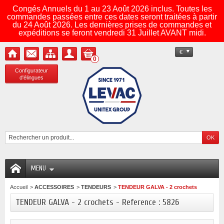
Congés Annuels du 1 au 23 Août 2026 inclus. Toutes les
commandes passées entre ces dates seront traitées à partir
du 24 Août 2026. Les dernières prises de commandes et
expéditions se feront vendredi 31 Juillet AVANT midi.
€
0
Configurateur
d'élingues
MENU
Accueil
>
ACCESSOIRES
>
TENDEURS
>
TENDEUR GALVA - 2 crochets
TENDEUR GALVA - 2 crochets - Reference : 5826