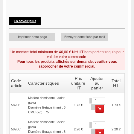
En savoir plus
Imprimer cette page
Envoyer cette fiche par mail
Un montant total minimum de 46,00 € Net HT hors port est requis pour
valider votre commande.
Pour tous les produits affichés sur demande, veuillez-vous
rapprocher de votre commercial.
Prix
Ajouter
Code
Total
Caractéristiques
unitaire
au
article
HT
HT
panier
Matière dominante : acier
-
galva
5826B
1,73 €
1,73 €
+
Diamètre filetage (mm) : 6
CMU (kg) : 75
Matière dominante : acier
-
galva
5826C
2,20 €
2,20 €
+
Diamètre filetage (mm) : 8