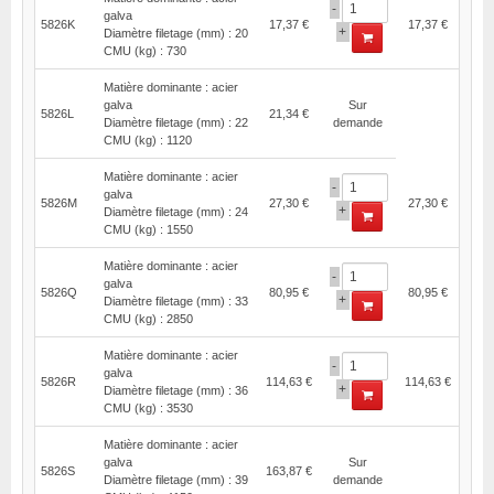
-
galva
5826K
17,37 €
17,37 €
+
Diamètre filetage (mm) : 20
CMU (kg) : 730
Matière dominante : acier
galva
Sur
5826L
21,34 €
Diamètre filetage (mm) : 22
demande
CMU (kg) : 1120
Matière dominante : acier
-
galva
5826M
27,30 €
27,30 €
+
Diamètre filetage (mm) : 24
CMU (kg) : 1550
Matière dominante : acier
-
galva
5826Q
80,95 €
80,95 €
+
Diamètre filetage (mm) : 33
CMU (kg) : 2850
Matière dominante : acier
-
galva
5826R
114,63 €
114,63 €
+
Diamètre filetage (mm) : 36
CMU (kg) : 3530
Matière dominante : acier
galva
Sur
5826S
163,87 €
Diamètre filetage (mm) : 39
demande