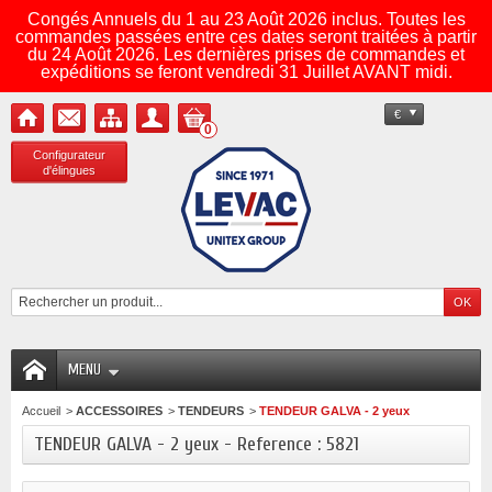
Congés Annuels du 1 au 23 Août 2026 inclus. Toutes les
commandes passées entre ces dates seront traitées à partir
du 24 Août 2026. Les dernières prises de commandes et
expéditions se feront vendredi 31 Juillet AVANT midi.
€
0
Configurateur
d'élingues
MENU
Accueil
>
ACCESSOIRES
>
TENDEURS
>
TENDEUR GALVA - 2 yeux
TENDEUR GALVA - 2 yeux - Reference : 5821