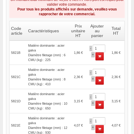
valider votre commande.
Pour tous les produits affichés sur demande, veuillez-vous
rapprocher de votre commercial.
Prix
Ajouter
Code
Total
Caractéristiques
unitaire
au
article
HT
HT
panier
Matière dominante : acier
-
galva
5821B
1,86 €
1,86 €
+
Diamètre filetage (mm) : 6
CMU (kg) : 225
Matière dominante : acier
-
galva
5821C
2,36 €
2,36 €
+
Diamètre filetage (mm) : 8
CMU (kg) : 410
Matière dominante : acier
-
galva
5821D
3,15 €
3,15 €
+
Diamètre filetage (mm) : 10
CMU (kg) : 650
Matière dominante : acier
-
galva
5821E
4,07 €
4,07 €
+
Diamètre filetage (mm) : 12
CMU (kg) : 930