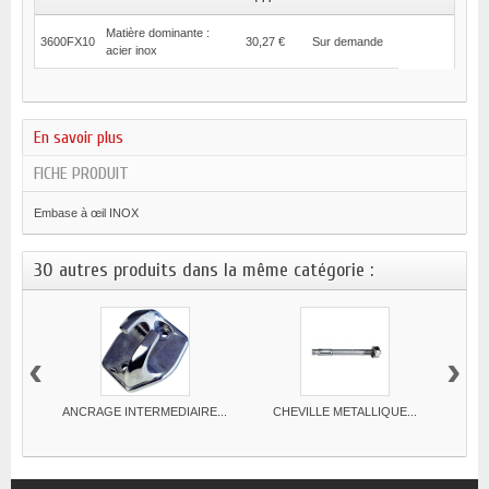
Matière dominante :
3600FX10
30,27 €
Sur demande
acier inox
En savoir plus
FICHE PRODUIT
Embase à œil INOX
30 autres produits dans la même catégorie :
‹
›
ANCRAGE INTERMEDIAIRE...
CHEVILLE METALLIQUE...
CH