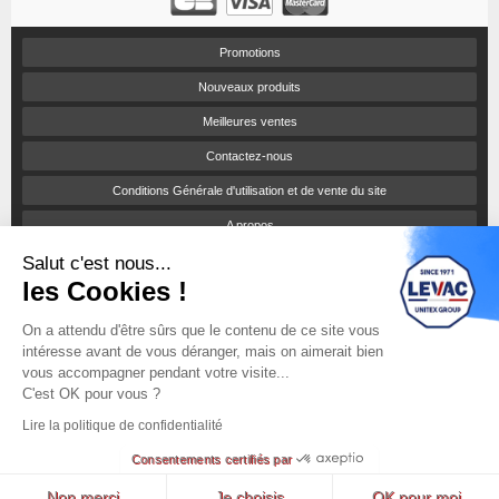
Promotions
Nouveaux produits
Meilleures ventes
Contactez-nous
Conditions Générale d'utilisation et de vente du site
A propos
Salut c'est nous...
Paiement sécurisé
les Cookies !
Politique de confidentialité
On a attendu d'être sûrs que le contenu de ce site vous
Catalogues et tarifs
intéresse avant de vous déranger, mais on aimerait bien
Engagement RSE
vous accompagner pendant votre visite...
C'est OK pour vous ?
Notices d'utilisation
Lire la politique de confidentialité
sitemap
Consentements certifiés par
© Une boutique Prestashop par
ITIS Commerce
Lyon
Non merci
Je choisis
OK pour moi