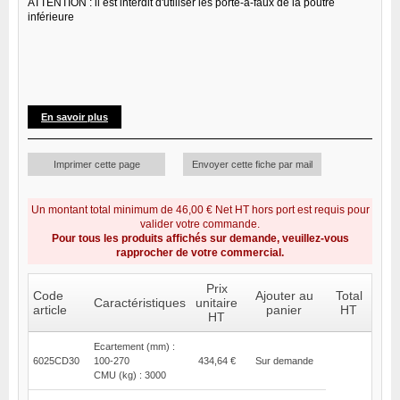
ATTENTION : il est interdit d'utiliser les porte-à-faux de la poutre
inférieure
En savoir plus
Imprimer cette page
Envoyer cette fiche par mail
Un montant total minimum de 46,00 € Net HT hors port est requis pour
valider votre commande.
Pour tous les produits affichés sur demande, veuillez-vous
rapprocher de votre commercial.
Prix
Code
Ajouter au
Total
Caractéristiques
unitaire
article
panier
HT
HT
Ecartement (mm) :
6025CD30
100-270
434,64 €
Sur demande
CMU (kg) : 3000