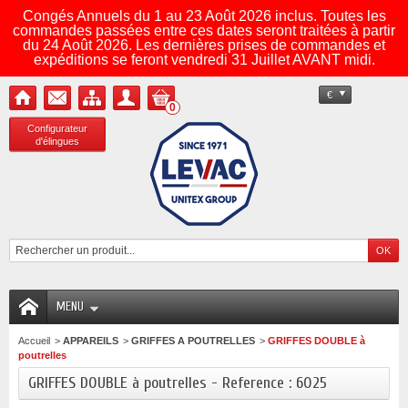
Congés Annuels du 1 au 23 Août 2026 inclus. Toutes les
commandes passées entre ces dates seront traitées à partir
du 24 Août 2026. Les dernières prises de commandes et
expéditions se feront vendredi 31 Juillet AVANT midi.
€
0
Configurateur
d'élingues
MENU
Accueil
>
APPAREILS
>
GRIFFES A POUTRELLES
>
GRIFFES DOUBLE à
poutrelles
GRIFFES DOUBLE à poutrelles - Reference : 6025