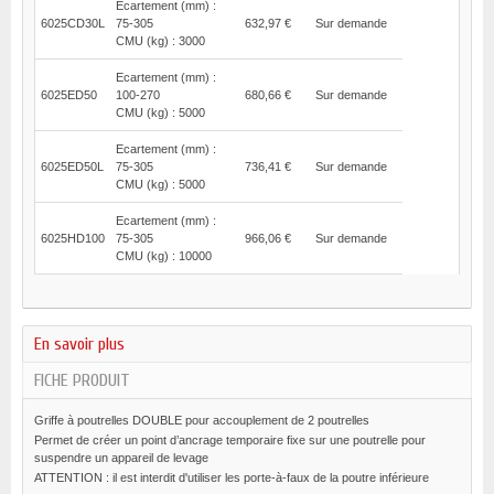
Ecartement (mm) :
6025CD30L
75-305
632,97 €
Sur demande
CMU (kg) : 3000
Ecartement (mm) :
6025ED50
100-270
680,66 €
Sur demande
CMU (kg) : 5000
Ecartement (mm) :
6025ED50L
75-305
736,41 €
Sur demande
CMU (kg) : 5000
Ecartement (mm) :
6025HD100
75-305
966,06 €
Sur demande
CMU (kg) : 10000
En savoir plus
FICHE PRODUIT
Griffe à poutrelles DOUBLE pour accouplement de 2 poutrelles
Permet de créer un point d’ancrage temporaire fixe sur une poutrelle pour
suspendre un appareil de levage
ATTENTION : il est interdit d'utiliser les porte-à-faux de la poutre inférieure