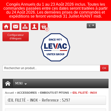
Congés Annuels du 1 au 23 Août 2026 inclus. Toutes les
commandes passées entre ces dates seront traitées à partir
du 24 Août 2026. Les dernières prises de commandes et
expéditions se feront vendredi 31 Juillet AVANT midi.
€
0
Configurateur
d'élingues
MENU
Accueil
>
ACCESSOIRES
>
EMBOUTS ET PITONS
>
ŒIL FILETÉ - INOX
ŒIL FILETÉ - INOX - Reference : 5297