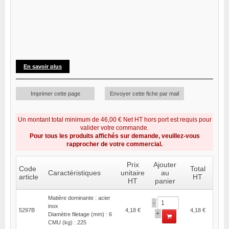
En savoir plus
Imprimer cette page
Envoyer cette fiche par mail
Un montant total minimum de 46,00 € Net HT hors port est requis pour
valider votre commande.
Pour tous les produits affichés sur demande, veuillez-vous
rapprocher de votre commercial.
Prix
Ajouter
Code
Total
Caractéristiques
unitaire
au
article
HT
HT
panier
Matière dominante : acier
-
inox
5297B
4,18 €
4,18 €
+
Diamètre filetage (mm) : 6
CMU (kg) : 225