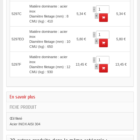
Matière dominante : acier
-
inox
5297C
5,34 €
5,34 €
+
Diamètre filetage (mm) : 8
CMU (kg) : 410
Matière dominante : acier
-
inox
5297EO
5,80 €
5,80 €
+
Diamètre filetage (mm) : 10
CMU (kg) : 650
Matière dominante : acier
-
inox
5297F
13,45 €
13,45 €
+
Diamètre filetage (mm) : 12
CMU (kg) : 930
En savoir plus
FICHE PRODUIT
Œil fileté
Acier INOX AISI 304