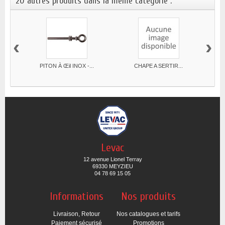
20 autres produits dans la même catégorie :
‹
›
PITON À Œil INOX -...
CHAPE A SERTIR...
EMB
Levac
12 avenue Lionel Terray
69330 MEYZIEU
04 78 69 15 05
Informations
Nos produits
Livraison, Retour
Nos catalogues et tarifs
Paiement sécurisé
Promotions