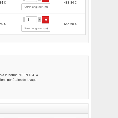
84 €
488,84 €
-
+
60 €
665,60 €
es à la norme NF EN 13414.
ations générales de levage