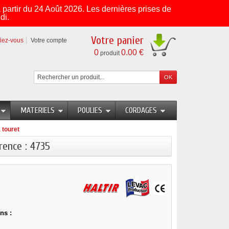
partir du 24 Août 2026. Les dernières prises de
di.
Votre panier
fiez-vous
Votre compte
0
0.00 €
produit
MATERIELS
POULIES
CORDAGES
 touret
rence : 4735
ns :