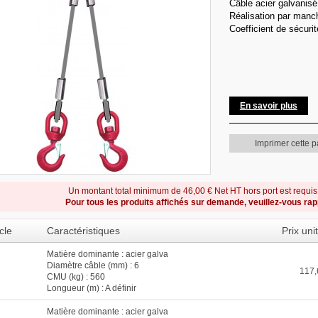
Câble acier galvanisé
Réalisation par man
Coefficient de sécurit
En savoir plus
Imprimer cette 
Un montant total minimum de 46,00 € Net HT hors port est requi
Pour tous les produits affichés sur demande, veuillez-vous ra
cle
Caractéristiques
Prix uni
Matière dominante : acier galva
Diamètre câble (mm) : 6
117,
CMU (kg) : 560
Longueur (m) : A définir
Matière dominante : acier galva