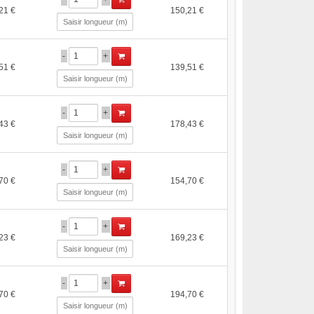
21 €
150,21 €
-
+
51 €
139,51 €
-
+
43 €
178,43 €
-
+
70 €
154,70 €
-
+
23 €
169,23 €
-
+
70 €
194,70 €