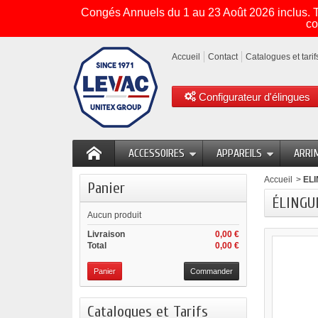
Congés Annuels du 1 au 23 Août 2026 inclus. To
co
Accueil
Contact
Catalogues et tarif
Configurateur d'élingues
ACCESSOIRES
APPAREILS
ARRI
Accueil
>
EL
Panier
ÉLINGUE
Aucun produit
Livraison
0,00 €
Total
0,00 €
Panier
Commander
Catalogues et Tarifs