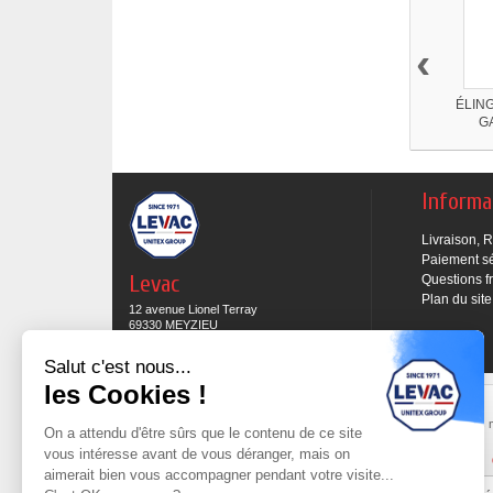
‹
ÉLIN
GA
Informa
Livraison, 
Paiement s
Levac
Questions f
Plan du site
12 avenue Lionel Terray
69330 MEYZIEU
04 78 69 15 05
Salut c'est nous...
les Cookies !
Expédition sous 48H
Commande preparée et mise en expédition sous
Les 
On a attendu d'être sûrs que le contenu de ce site
48h sous réserve des produits en stock.
vous intéresse avant de vous déranger, mais on
Cliquez ici pour en savoir plus
aimerait bien vous accompagner pendant votre visite...