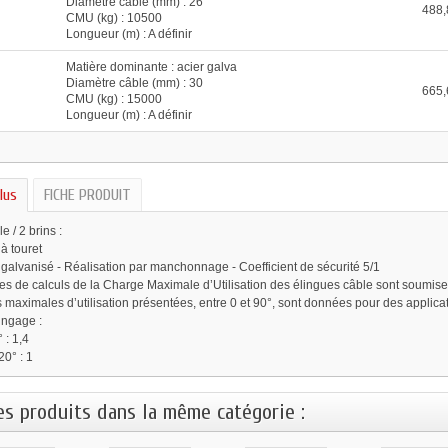
Diamètre câble (mm) : 26
488,
CMU (kg) : 10500
Longueur (m) : A définir
Matière dominante : acier galva
Diamètre câble (mm) : 30
665,
CMU (kg) : 15000
Longueur (m) : A définir
lus
FICHE PRODUIT
e / 2 brins :
 à touret
 galvanisé - Réalisation par manchonnage - Coefficient de sécurité 5/1
s de calculs de la Charge Maximale d’Utilisation des élingues câble sont soumis
 maximales d’utilisation présentées, entre 0 et 90°, sont données pour des applic
ingage :
 : 1,4
20° : 1
es produits dans la même catégorie :