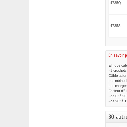
4735Q
4735S
En savoir p
Elingue câbl
- 2 crochets
Câble acier
Les méthode
Les charges
Facteur d'él
- de 0° à 90°
- de 90° à 1
30 autr