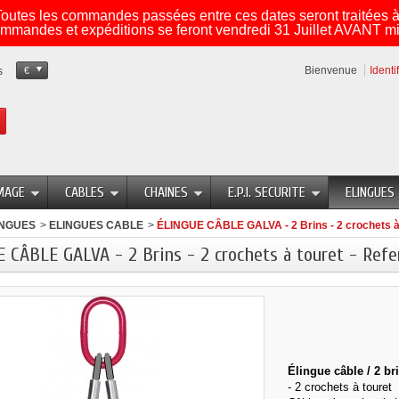
utes les commandes passées entre ces dates seront traitées à 
mmandes et expéditions se feront vendredi 31 Juillet AVANT mi
Bienvenue
Identi
s
€
MAGE
CABLES
CHAINES
E.P.I. SECURITE
ELINGUES
INGUES
>
ELINGUES CABLE
>
ÉLINGUE CÂBLE GALVA - 2 Brins - 2 crochets à
 CÂBLE GALVA - 2 Brins - 2 crochets à touret - Refe
Élingue câble / 2 bri
- 2 crochets à touret