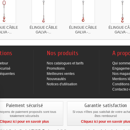
GUE CÂBLE
ÉLINGUE CÂBLE
ÉLINGUE CÂBLE
ÉLINGUE CÂ
LVA -...
GALVA -...
GALVA -...
GALVA -..
tions
Nos produits
A prop
Retour
Nos catalogues et tarifs
Qui somme
écurisé
Promotions
Engageme
réquentes
Meilleures ventes
Nos magas
Nouveautés
Mentions l
Notices d'utilisation
Conditions
Contactez
Paiement sécurisé
Garantie satisfaction
moyens de paiement proposés sont tous
Si vous n'êtes pas satisfait de votre ach
totalement sécurisés
êtes remboursé
Cliquez ici pour en savoir plus
Cliquez ici pour en savoir plu