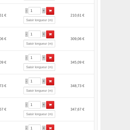
-
+
61 €
210,61 €
-
+
06 €
309,06 €
-
+
09 €
345,09 €
-
+
73 €
348,73 €
-
+
67 €
347,67 €
-
+