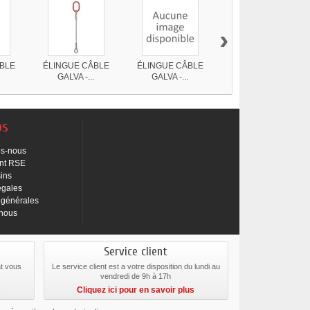
›
BLE
ÉLINGUE CÂBLE
ÉLINGUE CÂBLE
ÉLINGUE CÂBLE
.
GALVA -...
GALVA -...
de...
os
s-nous
nt RSE
ins
égales
 générales
-nous
Service client
at vous
Le service client est a votre disposition du lundi au
vendredi de 9h à 17h
s
Cliquez ici pour en savoir plus