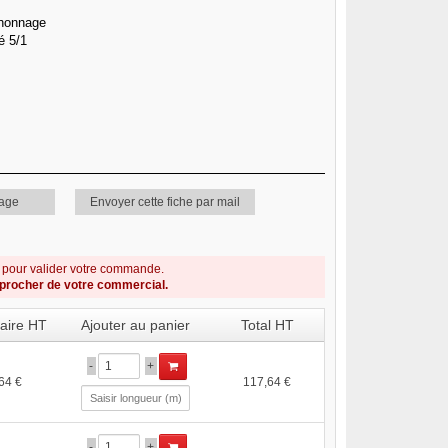
chonnage
é 5/1
page
Envoyer cette fiche par mail
s pour valider votre commande.
pprocher de votre commercial.
taire HT
Ajouter au panier
Total HT
-
+
64 €
117,64 €
-
+