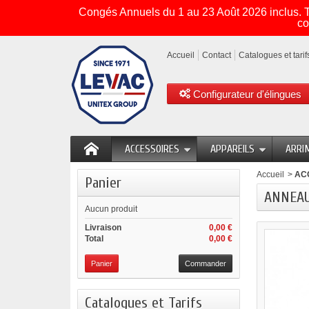
Congés Annuels du 1 au 23 Août 2026 inclus. To
co
Accueil
Contact
Catalogues et tarif
Configurateur d'élingues
ACCESSOIRES
APPAREILS
ARRI
Accueil
>
AC
Panier
ANNEAU 
Aucun produit
Livraison
0,00 €
Total
0,00 €
Panier
Commander
Catalogues et Tarifs