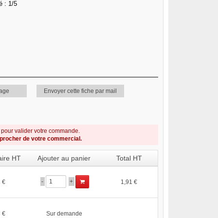
é : 1/5
page
Envoyer cette fiche par mail
s pour valider votre commande.
pprocher de votre commercial.
taire HT
Ajouter au panier
Total HT
-
+
 €
1,91 €
 €
Sur demande