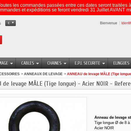
utes les commandes passées entre ces dates seront traitées à 
mmandes et expéditions se feront vendredi 31 Juillet AVANT mi
Bienvenue
Identi
s
€
MAGE
CABLES
CHAINES
E.P.I. SECURITE
ELINGUES
CESSOIRES
>
ANNEAUX DE LEVAGE
>
ANNEAU de levage MÂLE (Tige longue)
de levage MÂLE (Tige longue) - Acier NOIR - Refere
Anneau de levage 
Tige longue Ø de 8 
Acier NOIR