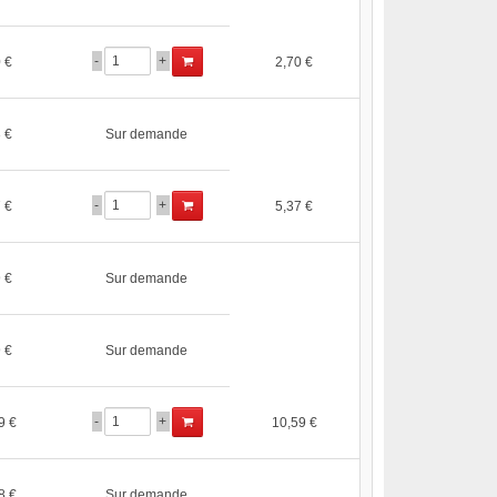
-
+
 €
2,70 €
 €
Sur demande
-
+
 €
5,37 €
 €
Sur demande
 €
Sur demande
-
+
9 €
10,59 €
8 €
Sur demande