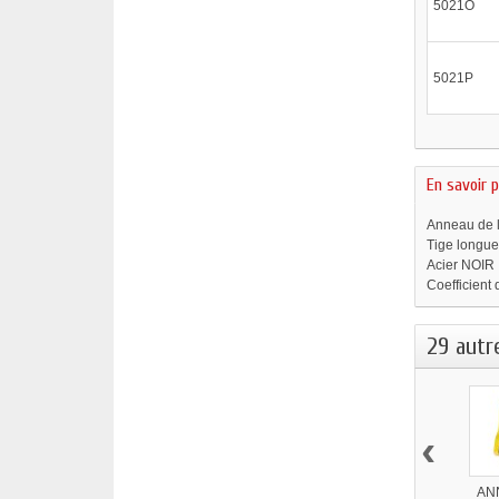
5021O
5021P
En savoir p
Anneau de 
Tige longu
Acier NOIR
Coefficient 
29 autr
‹
AN