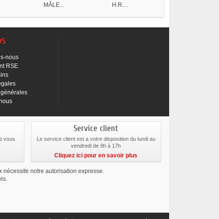
MÂLE...
H.R....
H.R....
os
s-nous
nt RSE
ins
égales
 générales
-nous
Service client
at vous
Le service client est a votre disposition du lundi au
vendredi de 9h à 17h
s
Cliquez ici pour en savoir plus
ix nécessite notre autorisation expresse.
is.