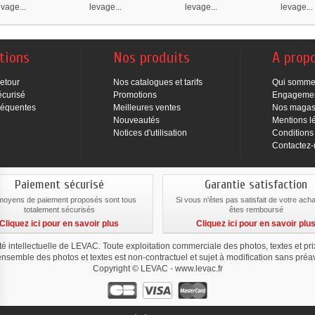
evage...
levage...
levage...
levage...
tions
Nos produits
A prop
Retour
Nos catalogues et tarifs
Qui somme
écurisé
Promotions
Engageme
réquentes
Meilleures ventes
Nos magas
Nouveautés
Mentions l
Notices d'utilisation
Conditions
Contactez
Paiement sécurisé
Garantie satisfaction
moyens de paiement proposés sont tous
Si vous n'êtes pas satisfait de votre ach
totalement sécurisés
êtes remboursé
Cliquez ici pour en savoir plus
Cliquez ici pour en savoir plu
été intellectuelle de LEVAC. Toute exploitation commerciale des photos, textes et pr
ensemble des photos et textes est non-contractuel et sujet à modification sans préav
Copyright © LEVAC - www.levac.fr