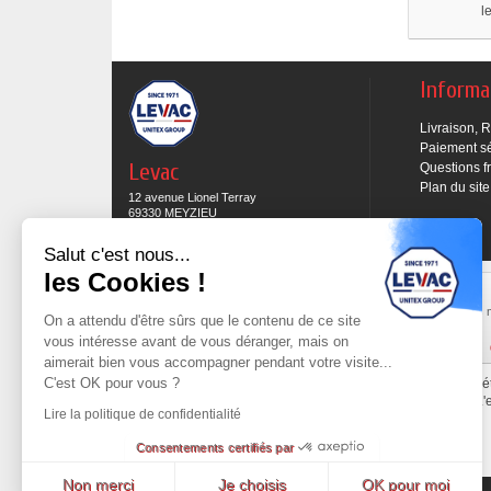
l
Informa
Livraison, 
Paiement s
Levac
Questions f
Plan du site
12 avenue Lionel Terray
69330 MEYZIEU
04 78 69 15 05
Salut c'est nous...
les Cookies !
Expédition sous 48H
Commande preparée et mise en expédition sous
Les 
On a attendu d'être sûrs que le contenu de ce site
48h sous réserve des produits en stock.
vous intéresse avant de vous déranger, mais on
Cliquez ici pour en savoir plus
aimerait bien vous accompagner pendant votre visite...
C'est OK pour vous ?
Tout le contenu de ce site est la propri
L'
Lire la politique de confidentialité
Consentements certifiés par
Non merci
Je choisis
OK pour moi