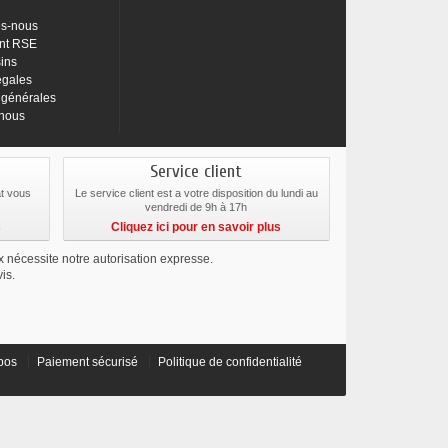
s-nous
nt RSE
ins
égales
 générales
-nous
Service client
at vous
Le service client est a votre disposition du lundi au
vendredi de 9h à 17h
s
Cliquez ici pour en savoir plus
ix nécessite notre autorisation expresse.
is.
pos
Paiement sécurisé
Politique de confidentialité
préférences pour contrôler la manière dont vos informations sont manipulées.