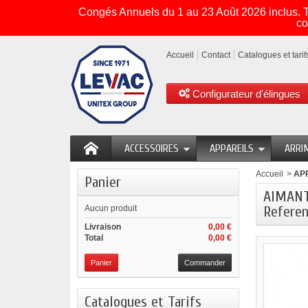
Congés Annuels du 1 au 23 Août 2026 inclus. To
co
Accueil
Contact
Catalogues et tarif
Configurateur d'élingues
ACCESSOIRES
APPAREILS
ARRI
Accueil
>
AP
Panier
AIMANT 
Referen
Aucun produit
Livraison
0,00 €
Total
0,00 €
Panier
Commander
Catalogues et Tarifs