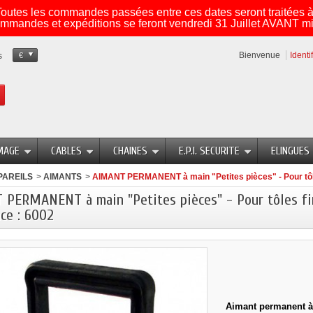
utes les commandes passées entre ces dates seront traitées à 
mmandes et expéditions se feront vendredi 31 Juillet AVANT mi
Bienvenue
Identi
s
€
MAGE
CABLES
CHAINES
E.P.I. SECURITE
ELINGUES
PAREILS
>
AIMANTS
>
AIMANT PERMANENT à main "Petites pièces" - Pour tôles
PERMANENT à main "Petites pièces" - Pour tôles fine
ce : 6002
Aimant permanent à