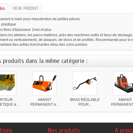
lus
FICHE PRODUIT
anent à main pour manutention de petites pièces
 plastique
es fines d'épaisseur 1mm et plus
: dans les ateliers, les parcs-matières, près des machines outils et lieux de stockag
ement ou verticalement), de plaques, de blocs et de profilés. Recommandé pour le l
sédant des arêtes tranchantes et/ou des coins pointus
s produits dans la même catégorie :
ORTEUR
AIMANT
BRAS RÉGLABLE
AIMANT
TIQUE à...
PERMANENT à...
POUR...
PERMANENT 
tions
Nos produits
A prop