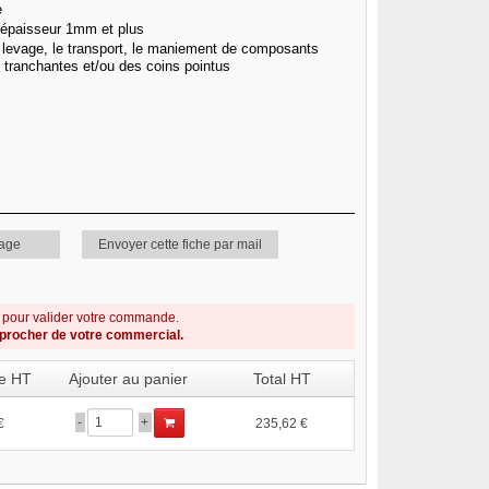
e
d'épaisseur 1mm et plus
evage, le transport, le maniement de composants
 tranchantes et/ou des coins pointus
page
Envoyer cette fiche par mail
s pour valider votre commande.
pprocher de votre commercial.
re HT
Ajouter au panier
Total HT
-
+
€
235,62 €