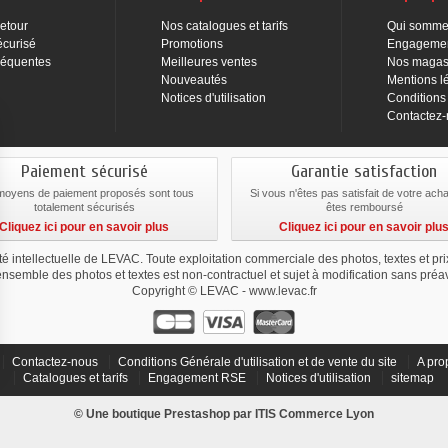
Retour
Nos catalogues et tarifs
Qui somme
écurisé
Promotions
Engageme
réquentes
Meilleures ventes
Nos magas
Nouveautés
Mentions l
Notices d'utilisation
Conditions
Contactez
Paiement sécurisé
Garantie satisfaction
moyens de paiement proposés sont tous
Si vous n'êtes pas satisfait de votre ach
totalement sécurisés
êtes remboursé
Cliquez ici pour en savoir plus
Cliquez ici pour en savoir plu
été intellectuelle de LEVAC. Toute exploitation commerciale des photos, textes et pr
ensemble des photos et textes est non-contractuel et sujet à modification sans préav
Copyright © LEVAC - www.levac.fr
Contactez-nous
Conditions Générale d'utilisation et de vente du site
A pro
Catalogues et tarifs
Engagement RSE
Notices d'utilisation
sitemap
ialité, en garantissant la conformité avec les réglementations. Personnalisez vos 
© Une boutique Prestashop par
ITIS Commerce
Lyon