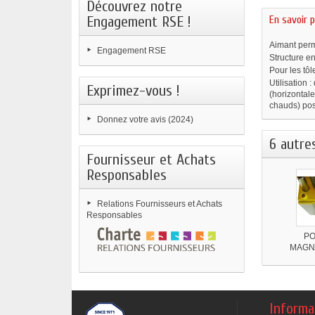
Découvrez notre
Engagement RSE !
En savoir p
Aimant perm
Engagement RSE
Structure en
Pour les tôl
Utilisation 
Exprimez-vous !
(horizontal
chauds) pos
Donnez votre avis (2024)
6 autre
Fournisseur et Achats
Responsables
Relations Fournisseurs et Achats
Responsables
P
MAGNE
Informa