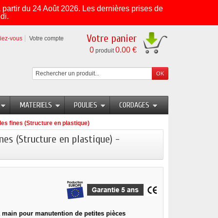
partir du 24 Août 2026. Les dernières prises de
di.
Votre panier
fiez-vous
Votre compte
0
0.00 €
produit
MATERIELS
POULIES
CORDAGES
 fines (Structure en plastique)
s (Structure en plastique) -
 main pour manutention de petites pièces