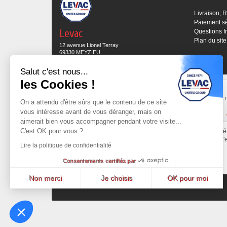
Livraison, 
Paiement s
Levac
Questions f
Plan du site
12 avenue Lionel Terray
69330 MEYZIEU
04 78 69 15 05
Salut c'est nous...
les Cookies !
Expédition sous 48H
Commande preparée et mise en expédition sous
Les 
On a attendu d'être sûrs que le contenu de ce site
48h sous réserve des produits en stock.
vous intéresse avant de vous déranger, mais on
Cliquez ici pour en savoir plus
aimerait bien vous accompagner pendant votre visite...
C'est OK pour vous ?
Tout le contenu de ce site est la propri
L'
Lire la politique de confidentialité
Consentements certifiés par
Non merci
Je choisis
OK pour moi
Promotions
Nouveaux produits
Meilleures ventes
Axeptio consent
Plateforme de Gestion du Consentement : Personnalisez vos Options
Notre plateforme vous permet d'adapter et de gérer vos paramètres de confident